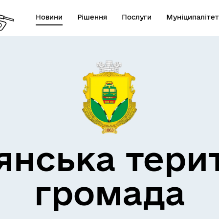
Новини
Рішення
Послуги
Муніципалітет
кти незламності
Пам’яті військових громад
янська тери
громада