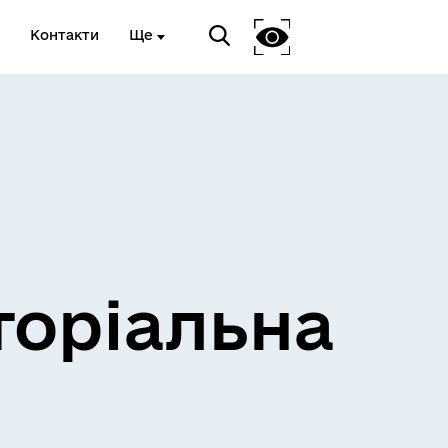
Контакти
Ще
и
Розклад електричок
торіальна