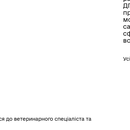
Д
п
м
са
с
в
Ус
ся до ветеринарного спеціаліста та