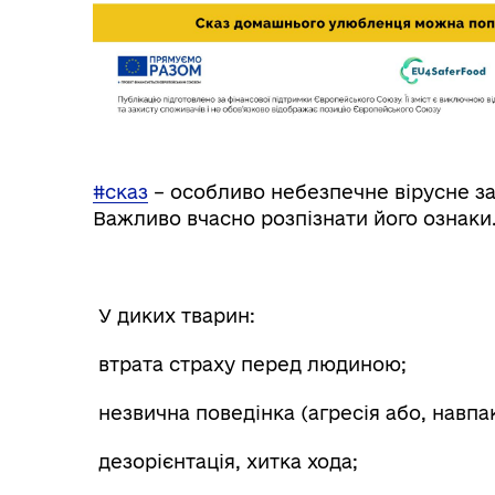
Інф
Графіки прийому громадян
тех
#сказ
– особливо небезпечне вірусне за
Важливо вчасно розпізнати його ознаки
У диких тварин:
втрата страху перед людиною;
незвична поведінка (агресія або, навпак
дезорієнтація, хитка хода;
Колегіальні органи (ради,
Рад
робочі групи, комісії)