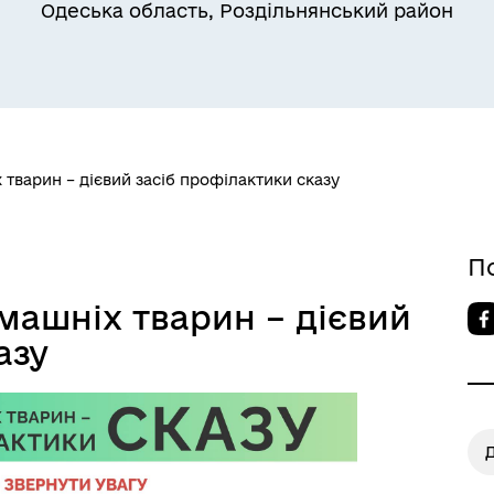
Одеська область, Роздільнянський район
Квитки на потяг для
ільний захист населення
військовослужбовців та їх
сімей
варин – дієвий засіб профілактики сказу
П
ашніх тварин – дієвий
азу
а безбар’єрності
Учасникам бойових дій