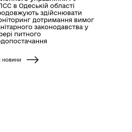
ПСС в Одеській області
родовжують здійснювати
оніторинг дотримання вимог
нітарного законодавства у
фері питного
одопостачання
і новини