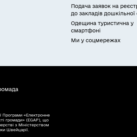
Подача заявок на реєст
до закладів дошкільної 
Одещина туристична у
смартфоні
Ми у соцмережах
громада
ї Програми «Електронне
сті громади» (EGAP), що
нерстві з Міністерством
мки Швейцарії.