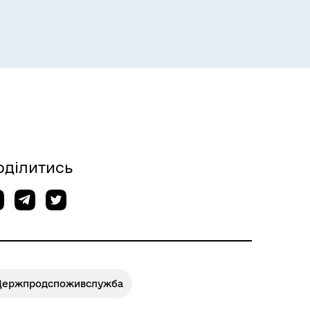
Розклад пасажирських потягів
оділитись
Розклад автобусів Одеса-
Держпродспоживслужба
Роздільна