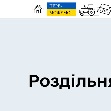
Сесії міської ради
Пун
Роздільн