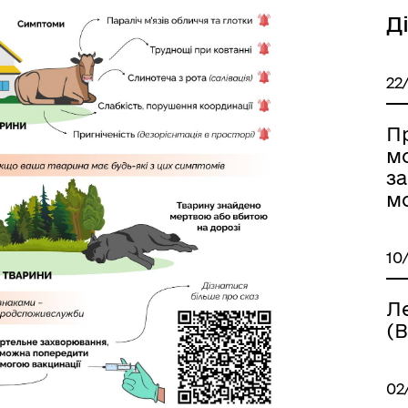
Д
22
П
м
з
м
Книга пам'яті полеглих за
дерна рівність
Україну
10
Ле
(
02