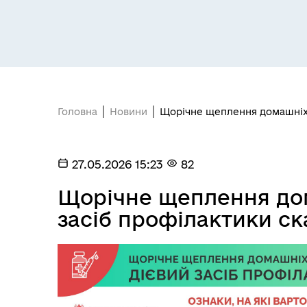
Засідання постійних комісій
Цив
Головна
Новини
Щорічне щеплення домашніх т
27.05.2026 15:23
82
Щорічне щеплення дом
засіб профілактики ск
Засідання виконавчого
Рад
комітету