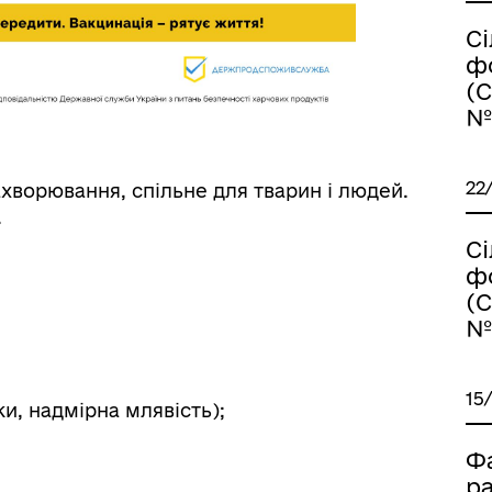
С
ф
(
№1
ормаційна безпека та
Військовослужбовцям,
нічний захист інформації
ветеранам та їхнім родина
22
хворювання, спільне для тварин і людей.
.
С
ф
(
№1
15
и, надмірна млявість);
Ф
іаційний фон
Електронна черга в ТЦК
р