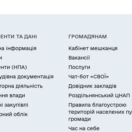
ЕНТИ ТА ДАНІ
ГРОМАДЯНАМ
на інформація
Кабінет мешканця
и
Вакансії
нти (НПА)
Послуги
удівна документація
Чат-бот «СВОЇ»
торна діяльність
Довідник закладів
ня влади
Роздільнянський ЦНАП
і закупівлі
Правила благоустрою
територій населених пу
рний облік
громади
Час на себе