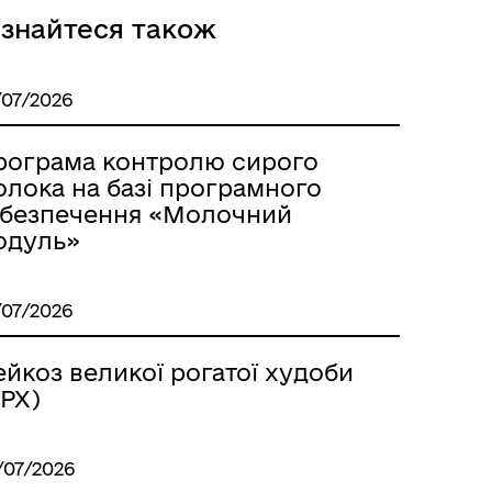
ізнайтеся також
/07/2026
рограма контролю сирого
олока на базі програмного
абезпечення «Молочний
одуль»
Розклад автобусів Роздільна-
Лиманське
/07/2026
йкоз великої рогатої худоби
ВРХ)
/07/2026