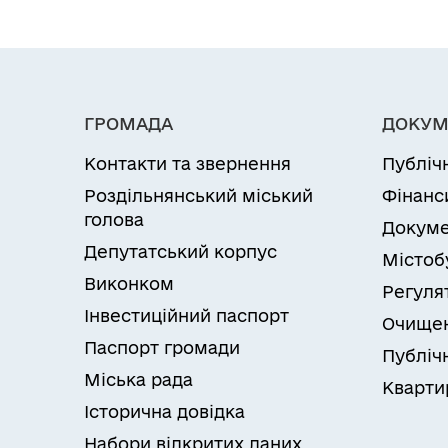
ГРОМАДА
ДОКУМ
Контакти та звернення
Публіч
Роздільнянський міський
Фінанс
голова
Докуме
Депутатський корпус
Містоб
Виконком
Регуля
Інвестиційний паспорт
Очищен
Паспорт громади
Публічн
Міська рада
Кварти
Історична довідка
Набори відкритих даних