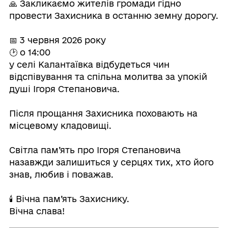
🙏 Закликаємо жителів громади гідно
провести Захисника в останню земну дорогу.
📅 3 червня 2026 року
🕑 о 14:00
у селі Калантаївка відбудеться чин
відспівування та спільна молитва за упокій
душі Ігоря Степановича.
Після прощання Захисника поховають на
місцевому кладовищі.
Світла пам’ять про Ігоря Степановича
назавжди залишиться у серцях тих, хто його
знав, любив і поважав.
🕯️ Вічна пам’ять Захиснику.
Вічна слава!