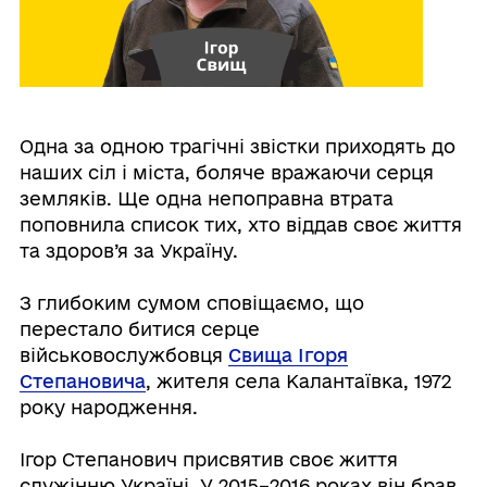
Одна за одною трагічні звістки приходять до
наших сіл і міста, боляче вражаючи серця
земляків. Ще одна непоправна втрата
поповнила список тих, хто віддав своє життя
та здоров’я за Україну.
З глибоким сумом сповіщаємо, що
перестало битися серце
військовослужбовця
Свища Ігоря
Степановича
, жителя села Калантаївка, 1972
року народження.
Ігор Степанович присвятив своє життя
служінню Україні. У 2015–2016 роках він брав