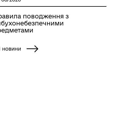
равила поводження з
ибухонебезпечними
редметами
і новини