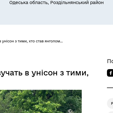
Одеська область, Роздільнянський район
в унісон з тими, хто став янголом…
Квитки на потяг для
ільний захист населення
військовослужбовців та їх
сімей
П
учать в унісон з тими,
Р