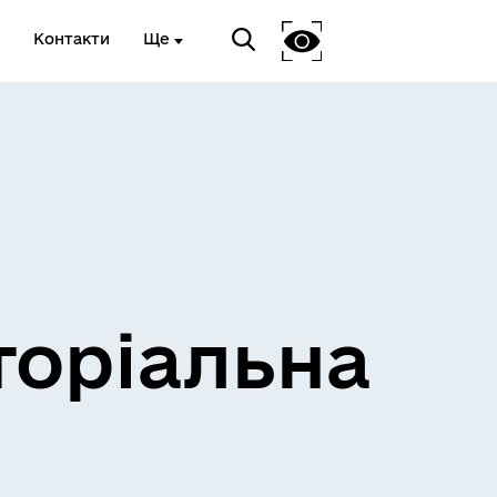
Контакти
Ще
и
Розклад електричок
торіальна