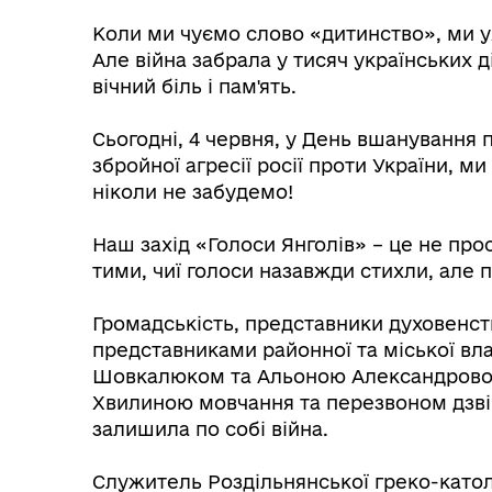
Трансляції
Ген
Коли ми чуємо слово «дитинство», ми уяв
Але війна забрала у тисяч українських
вічний біль і пам'ять.
⠀
Сьогодні, 4 червня, у День вшанування п
збройної агресії росії проти України, м
ніколи не забудемо!
⠀
Наш захід «Голоси Янголів» – це не прос
тими, чиї голоси назавжди стихли, але
⠀
Громадськість, представники духовенств
представниками районної та міської в
Шовкалюком та Альоною Александровою
Інф
Графіки прийому громадян
Хвилиною мовчання та перезвоном дзві
тех
залишила по собі війна.
⠀
Служитель Роздільнянської греко-катол