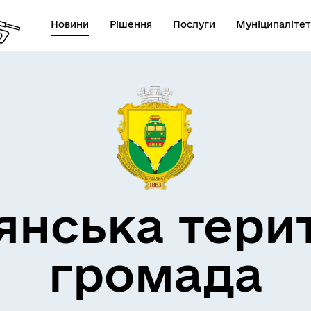
Новини
Рішення
Послуги
Муніципалітет
кти незламності
Пам’яті військових громад
янська тери
громада