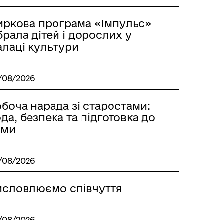
Лиманське
иркова програма «Імпульс»
брала дітей і дорослих у
алаці культури
/08/2026
боча нарада зі старостами:
да, безпека та підготовка до
ими
/08/2026
м
исловлюємо співчуття
/08/2026