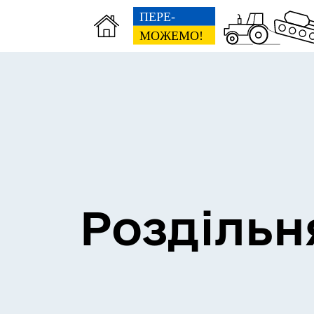
Сесії міської ради
Пун
Роздільн