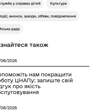
лужба у справах дітей
Культура
одії, анонси, заходи, об'яви, повідомлення
Розклад автобусів Одеса-
Роздільна
іська рада
ізнайтеся також
/08/2026
опоможіть нам покращити
оботу ЦНАПу: залиште свій
дгук про якість
бслуговування
/08/2026
Розклад автобусів Роздільна-