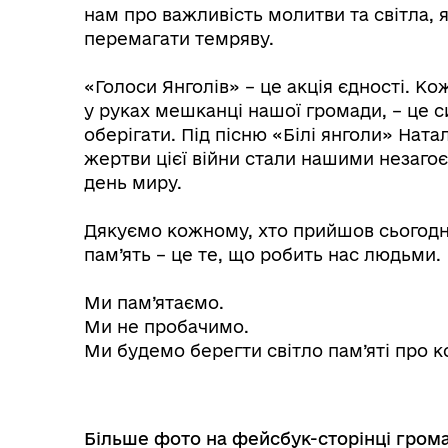
нам про важливість молитви та світла, 
перемагати темряву.
⠀
«Голоси Янголів» – це акція єдності. К
у руках мешканці нашої громади, – це 
оберігати. Під пісню «Білі янголи» Нат
жертви цієї війни стали нашими незагоє
день миру.
⠀
Дякуємо кожному, хто прийшов сьогодні
пам’ять – це те, що робить нас людьми.
Колегіальні органи (ради,
Рад
⠀
робочі групи, комісії)
Ми пам’ятаємо.
Ми не пробачимо.
Ми будемо берегти світло пам’яті про 
Більше фото на фейсбук-сторінці гром