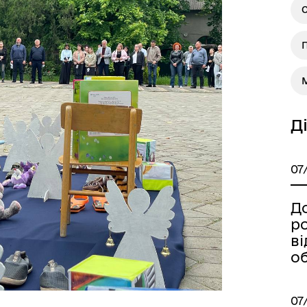
С
П
а безбар’єрності
Учасникам бойових дій
М
Д
07
Д
р
ві
о
07
Книга пам'яті полеглих за