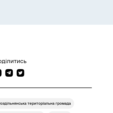
Розклад пасажирських потягів
оділитись
оздільнянська територіальна громада