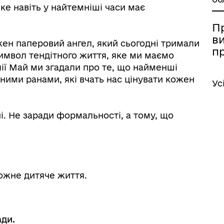
яке навіть у найтемніші часи має
П
в
ожен паперовий ангел, який сьогодні тримали
п
символ тендітного життя, яке ми маємо
алії Май ми згадали про те, що найменші
ними ранами, які вчать нас цінувати кожен
Ус
. Не заради формальності, а тому, що
іаційний фон
Електронна черга в ТЦК
кожне дитяче життя.
ади.