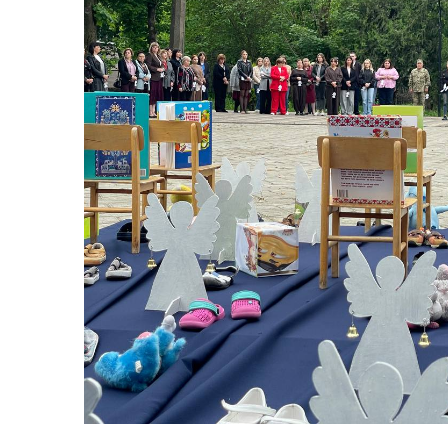
Засідання виконавчого
Рад
комітету