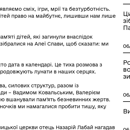
дерна рівність
Україну
ляємо сміх, ігри, мрії та безтурботність.
Ц
 дітей право на майбутнє, лишивши нам лише
зі
П
ам'яті дітей, які загинули внаслідок
и зібралися на Алеї Слави, щоб сказати: ми
06
Ро
то дата в календарі. Це тиха розмова з
во
 продовжують лунати в наших серцях.
з
а, силових структур, разом із
лади – Вадимом Ковальським, Валерієм
06
 вшанували пам’ять безневинних жертв.
ормаційна безпека та
Військовослужбовцям,
ночків ми намагалися пробити тишу, яку
нічний захист інформації
ветеранам та їхнім родина
В
ицької церкви отець Назарій Лабай нагадав
06