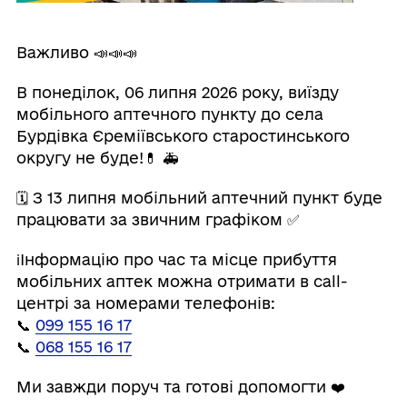
Важливо 📣📣📣
В понеділок, 06 липня 2026 року, виїзду
мобільного аптечного пункту до села
Бурдівка Єреміївського старостинського
округу не буде!💊 🚑
🗓 З 13 липня мобільний аптечний пункт буде
працювати за звичним графіком ✅
ℹ️Інформацію про час та місце прибуття
мобільних аптек можна отримати в call-
центрі за номерами телефонів:
📞
099 155 16 17
📞
068 155 16 17
Ми завжди поруч та готові допомогти ❤️