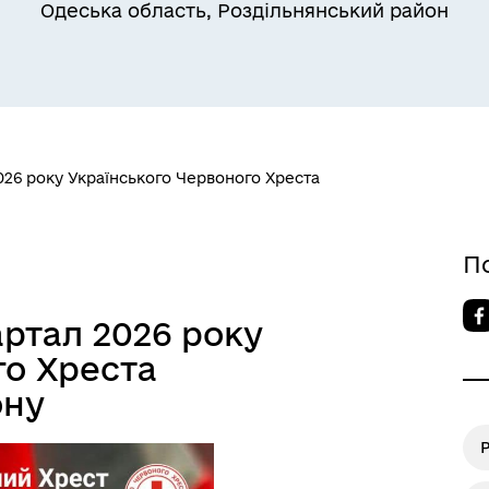
Одеська область, Роздільнянський район
Квитки на потяг для
ільний захист населення
військовослужбовців та їх
сімей
 2026 року Українського Червоного Хреста
П
вартал 2026 року
го Хреста
ону
а безбар’єрності
Учасникам бойових дій
Р