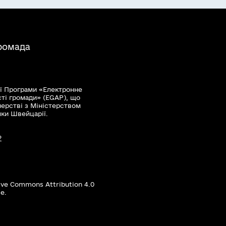
громада
ї Програми «Електронне
сті громади» (EGAP), що
нерстві з Міністерством
мки Швейцарії.
?
ive Commons Attribution 4.0
е.