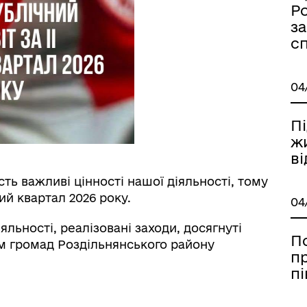
Ро
з
ормаційна безпека та
Військовослужбовцям,
сп
нічний захист інформації
ветеранам та їхнім родина
04
П
жи
в
сть важливі цінності нашої діяльності, тому
й квартал 2026 року.
04
яльності, реалізовані заходи, досягнуті
іаційний фон
Електронна черга в ТЦК
П
м громад Роздільнянського району
пр
пі