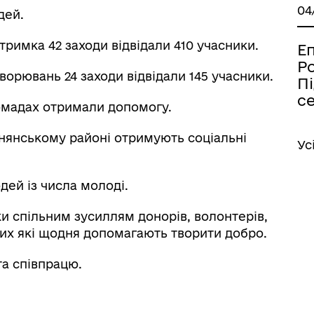
04
дей.
тримка 42 заходи відвідали 410 учасники.
Еп
Р
ворювань 24 заходи відвідали 145 учасники.
Пі
с
ромадах отримали допомогу.
ьнянському районі отримують соціальні
Ус
дей із числа молоді.
 спільним зусиллям донорів, волонтерів,
жих які щодня допомагають творити добро.
та співпрацю.