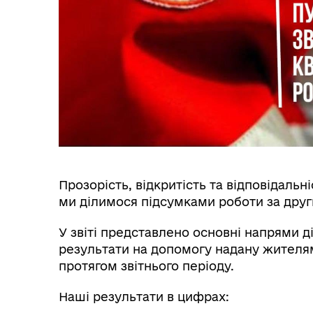
Інф
Графіки прийому громадян
тех
Прозорість, відкритість та відповідальні
ми ділимося підсумками роботи за други
У звіті представлено основні напрями ді
Колегіальні органи (ради,
Рад
результати на допомогу надану жителя
робочі групи, комісії)
протягом звітнього періоду.
Наші результати в цифрах: