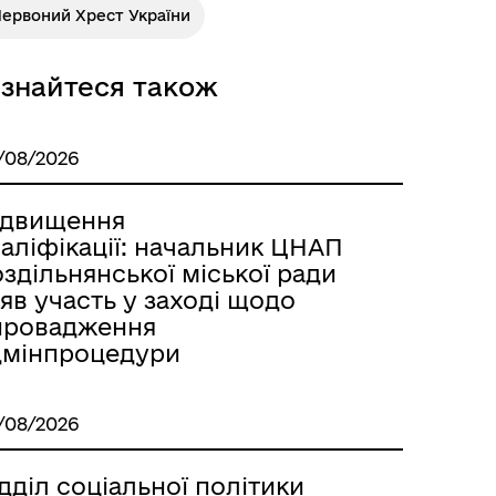
Червоний Хрест України
ізнайтеся також
/08/2026
ідвищення
Розклад автобусів Роздільна-
аліфікації: начальник ЦНАП
Лиманське
здільнянської міської ради
яв участь у заході щодо
провадження
дмінпроцедури
/08/2026
дділ соціальної політики