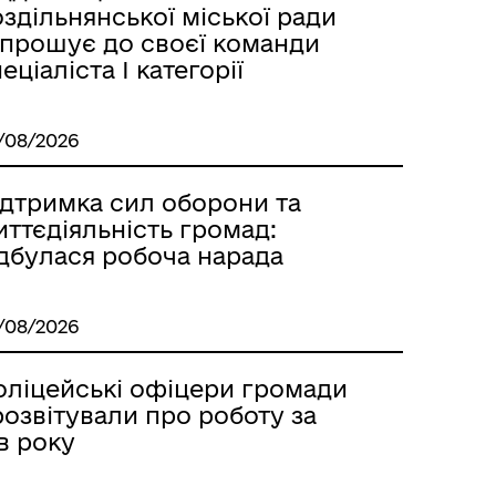
здільнянської міської ради
апрошує до своєї команди
еціаліста І категорії
м
/08/2026
ідтримка сил оборони та
ттєдіяльність громад:
ідбулася робоча нарада
/08/2026
оліцейські офіцери громади
озвітували про роботу за
в року