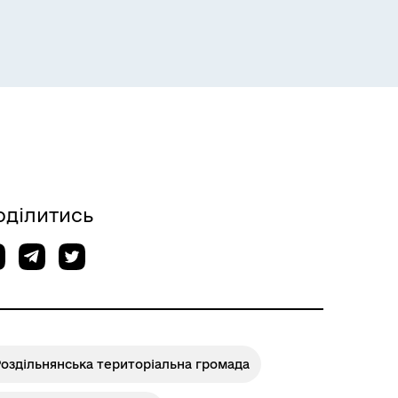
Розклад пасажирських потягів
оділитись
Розклад автобусів Одеса-
Роздільна
оздільнянська територіальна громада