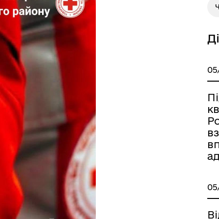
Д
05
П
Книга пам'яті полеглих за
дерна рівність
кв
Україну
Ро
вз
в
а
05
Ві