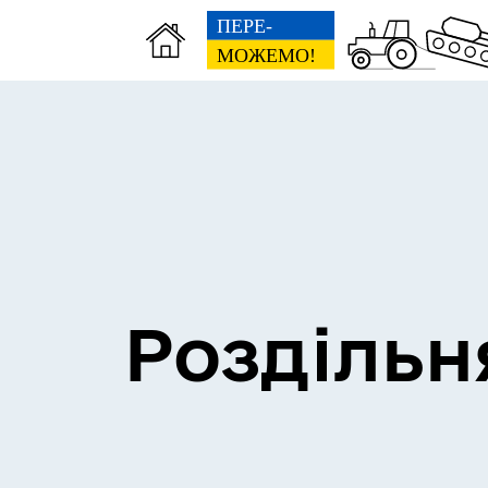
Сесії міської ради
Пун
Роздільн