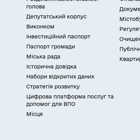
голова
Докуме
Депутатський корпус
Містоб
Виконком
Регуля
Інвестиційний паспорт
Очищен
Паспорт громади
Публічн
Міська рада
Кварти
Історична довідка
Набори відкритих даних
Стратегія розвитку
Цифрова платформа послуг та
допомог для ВПО
Місця