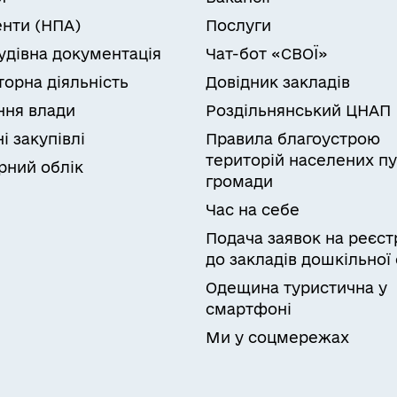
нти (НПА)
Послуги
удівна документація
Чат-бот «СВОЇ»
торна діяльність
Довідник закладів
ня влади
Роздільнянський ЦНАП
і закупівлі
Правила благоустрою
територій населених пу
рний облік
громади
Час на себе
Подача заявок на реєст
до закладів дошкільної 
Одещина туристична у
смартфоні
Ми у соцмережах