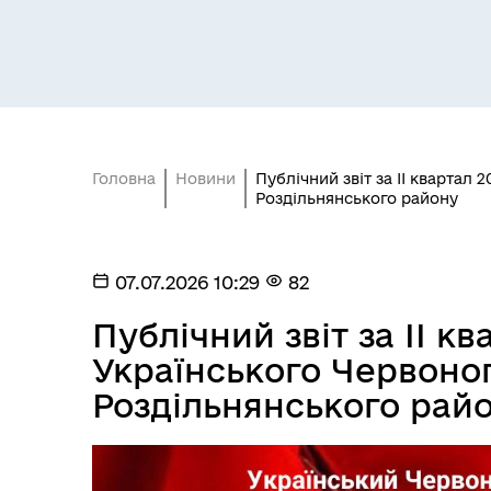
Засідання постійних комісій
Цив
Головна
Новини
Публічний звіт за ІІ квартал
Роздільнянського району
07.07.2026 10:29
82
Публічний звіт за ІІ к
Українського Червоно
Роздільнянського рай
Засідання виконавчого
Рад
комітету