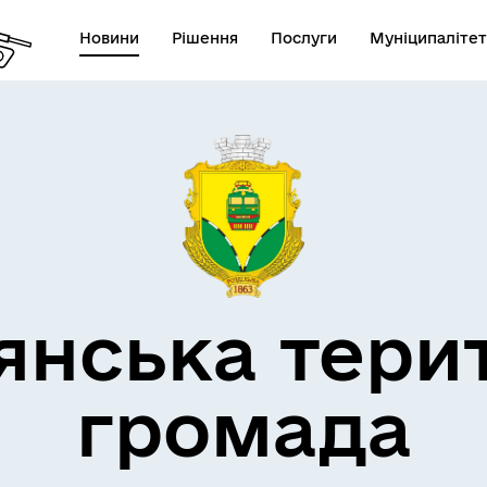
Новини
Рішення
Послуги
Муніципалітет
кти незламності
Пам’яті військових громад
янська тери
громада