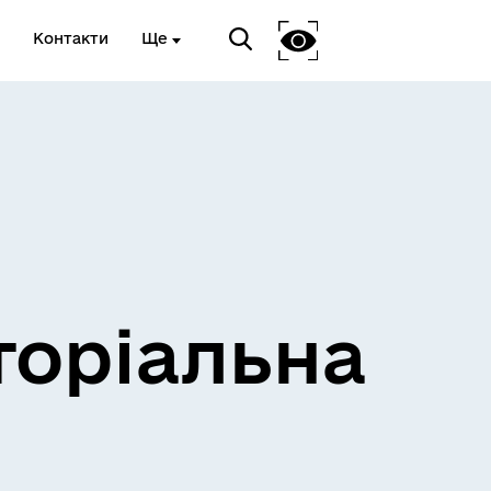
Контакти
Ще
и
Розклад електричок
торіальна