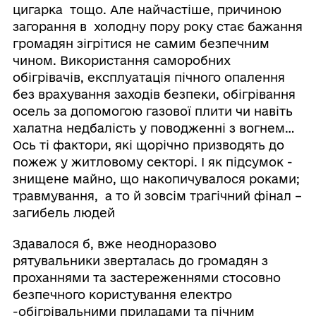
цигарка тощо. Але найчастіше, причиною
загорання в холодну пору року стає бажання
громадян зігрітися не самим безпечним
чином. Використання саморобних
обігрівачів, експлуатація пічного опалення
без врахування заходів безпеки, обігрівання
осель за допомогою газової плити чи навіть
халатна недбалість у поводженні з вогнем…
Ось ті фактори, які щорічно призводять до
пожеж у житловому секторі. І як підсумок -
знищене майно, що накопичувалося роками;
травмування, а то й зовсім трагічний фінал –
загибель людей
Здавалося б, вже неодноразово
рятувальники зверталась до громадян з
проханнями та застереженнями стосовно
безпечного користування електро
-обігрівальними приладами та пічним