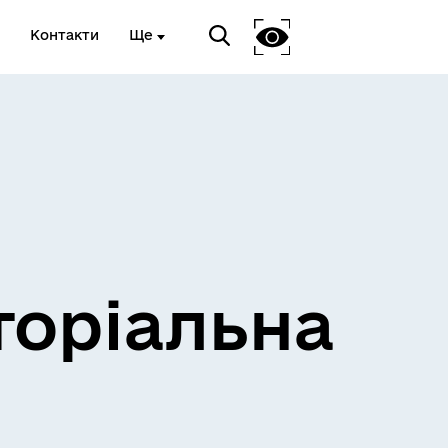
Контакти
Ще
и
Розклад електричок
торіальна