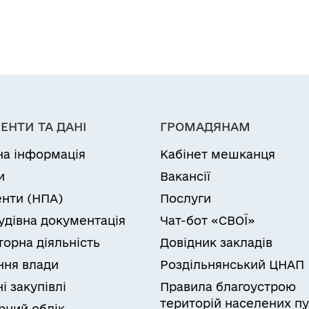
ЕНТИ ТА ДАНІ
ГРОМАДЯНАМ
на інформація
Кабінет мешканця
и
Вакансії
нти (НПА)
Послуги
удівна документація
Чат-бот «СВОЇ»
торна діяльність
Довідник закладів
ня влади
Роздільнянський ЦНАП
і закупівлі
Правила благоустрою
територій населених пу
рний облік