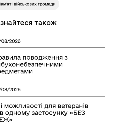
ам'яті військових громади
Розклад автобусів Одеса-
ізнайтеся також
Роздільна
/08/2026
равила поводження з
ибухонебезпечними
редметами
/08/2026
і можливості для ветеранів
 в одному застосунку «БЕЗ
Розклад автобусів Роздільна-
ЕЖ»
Лиманське