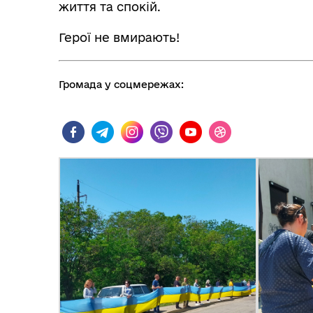
життя та спокій.
Герої не вмирають!
Громада у соцмережах:
Колегіальні органи (ради,
Рад
робочі групи, комісії)