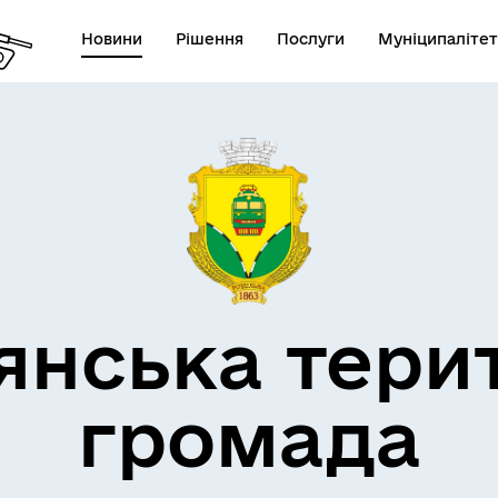
Новини
Рішення
Послуги
Муніципалітет
кти незламності
Пам’яті військових громад
янська тери
громада