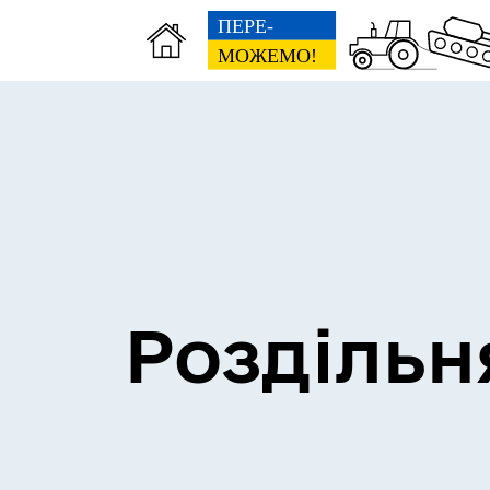
Сесії міської ради
Пун
Роздільн