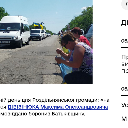
П
а безбар’єрності
Учасникам бойових дій
Д
06
П
в
п
06
ій день для Роздільнянської громади: «на
Ус
роя
ДІВІЗІНЮКА Максима Олександровича
—
амовіддано боронив Батьківщину,
Книга пам'яті полеглих за
М
дерна рівність
.
Україну