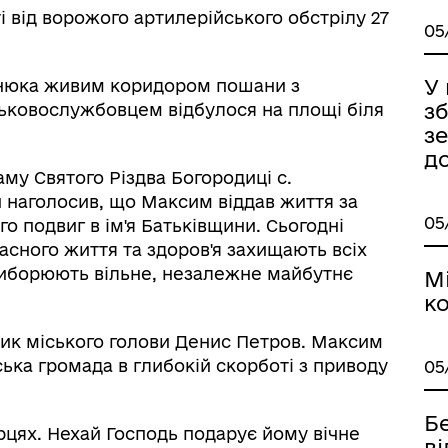
і від ворожого артилерійського обстрілу 27
05
У
зінюка живим коридором пошани з
зб
ськовослужбовцем відбулося на площі біля
з
д
аму Святого Різдва Богородиці с.
н наголосив, що Максим віддав життя за
05
го подвиг в ім'я Батьківщини. Сьогодні
асного життя та здоров'я захищають всіх
 виборюють вільне, незалежне майбутнє
М
ко
ормаційна безпека та
Військовослужбовцям,
нічний захист інформації
ветеранам та їхнім родина
ник міського голови Денис Петров. Максим
ька громада в глибокій скорботі з приводу
05
Бе
цях. Нехай Господь подарує йому вічне
в