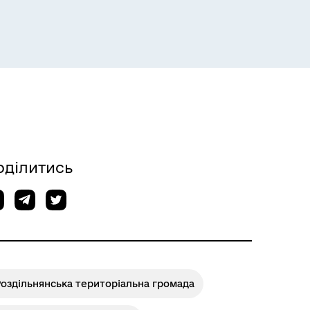
Розклад пасажирських потягів
оділитись
оздільнянська територіальна громада