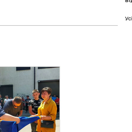
Ус
іаційний фон
Електронна черга в ТЦК