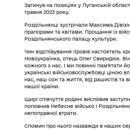
Загинув на позиціях у Луганській област
травня 2023 року.
Роздільнянці зустрічали Максима Діві
прапорами та квітами. Прощання із вій
Роздільнянського палацу культури.
Чин відспівування провів настоятель хр
Новоукраїнка, отець Олег Свиридюк. Ві
кожного з нас. І ми повинні пам'ятати йо
українські військовослужбовці ціною вл
нас, наш сон та життя, від рашистів та
нашої країни.
Інф
Графіки прийому громадян
тех
Щирі співчуття родині висловив заступ
поповнив Небесне військо і Роздільнянс
непоправної втрати.
Спомин про нього назавжди в наших сер