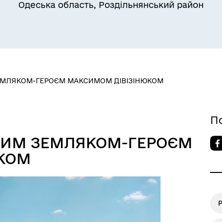
Одеська область, Роздільнянський район
Квитки на потяг для
ЕМЛЯКОМ-ГЕРОЄМ МАКСИМОМ ДІВІЗІНЮКОМ
ільний захист населення
військовослужбовців та їх
сімей
П
ЛИМ ЗЕМЛЯКОМ-ГЕРОЄМ
КОМ
Р