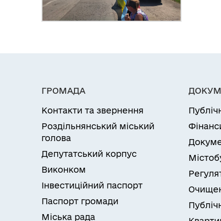
ГРОМАДА
ДОКУМ
Контакти та звернення
Публіч
Роздільнянський міський
Фінанс
голова
Докуме
Депутатський корпус
Містоб
Виконком
Регуля
Інвестиційний паспорт
Очищен
Паспорт громади
Публічн
Міська рада
Кварти