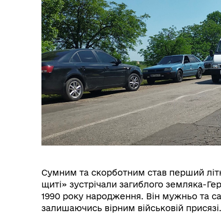
Засідання виконавчого
Рад
комітету
Сумним та скорботним став перший літн
щиті» зустрічали загиблого земляка-Ге
1990 року народження. Він мужньо та с
Трансляції
Ген
залишаючись вірним військовій присязі