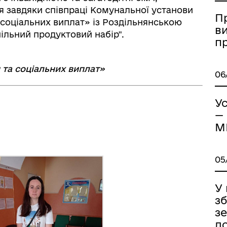
дерна рівність
Україну
я завдяки співпраці Комунальної установи
П
соціальних виплат» із Роздільнянською
в
пільний продуктовий набір".
п
 та соціальних виплат»
06
Ус
—
М
05
ормаційна безпека та
Військовослужбовцям,
У
нічний захист інформації
ветеранам та їхнім родина
зб
з
д