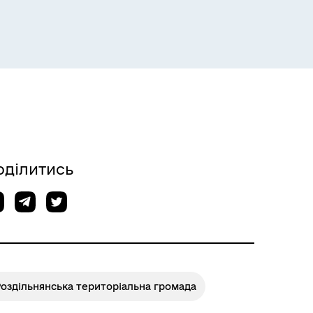
Розклад пасажирських потягів
оділитись
оздільнянська територіальна громада