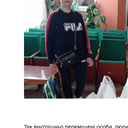
Засідання виконавчого
Рад
комітету
Так внутрішньо переміщені особи, люди з