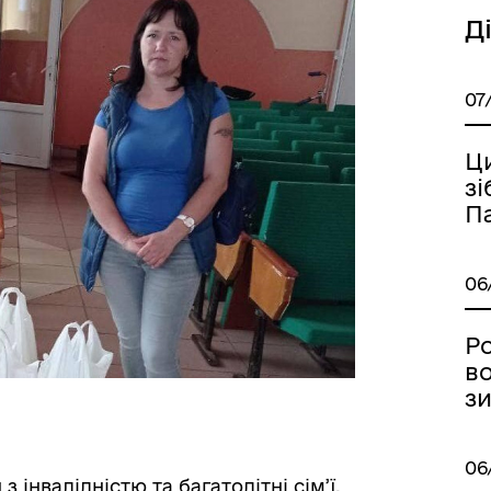
Д
07
а безбар’єрності
Учасникам бойових дій
Ц
зі
П
06
Ро
во
з
06
 інвалідністю та багатодітні сім’ї,
Книга пам'яті полеглих за