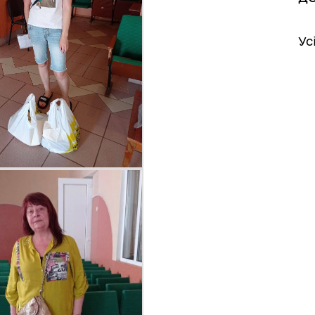
Ус
іаційний фон
Електронна черга в ТЦК