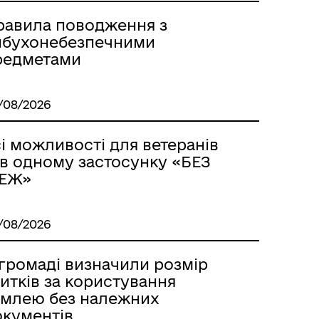
Лиманське
равила поводження з
ибухонебезпечними
редметами
/08/2026
і можливості для ветеранів
 в одному застосунку «БЕЗ
ЕЖ»
/08/2026
 громаді визначили розмір
м
итків за користування
емлею без належних
окументів