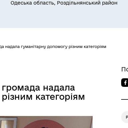
Одеська область, Роздільнянський район
да надала гуманітарну допомогу різним категоріям
Квитки на потяг для
ільний захист населення
військовослужбовців та їх
сімей
П
а громада надала
 різним категоріям
Р