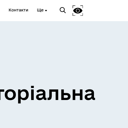
Контакти
Ще
и
Розклад електричок
торіальна