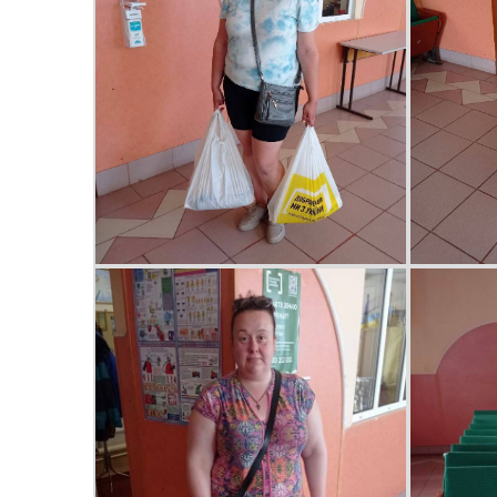
Колегіальні органи (ради,
Рад
робочі групи, комісії)