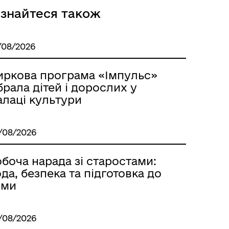
ізнайтеся також
Розклад автобусів Одеса-
/08/2026
Роздільна
иркова програма «Імпульс»
брала дітей і дорослих у
алаці культури
/08/2026
боча нарада зі старостами:
да, безпека та підготовка до
ими
/08/2026
Розклад автобусів Роздільна-