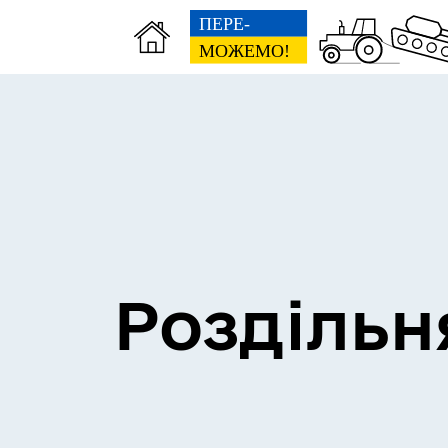
Сесії міської ради
Пун
Роздільн