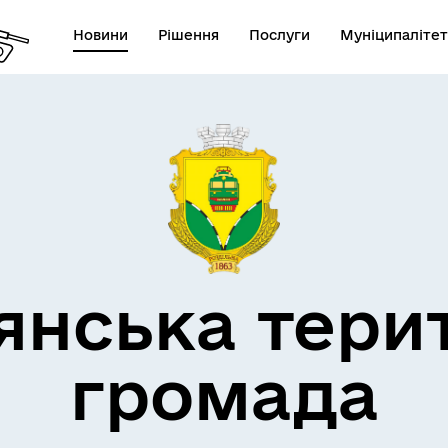
Новини
Рішення
Послуги
Муніципалітет
кти незламності
Пам’яті військових громад
янська тери
громада