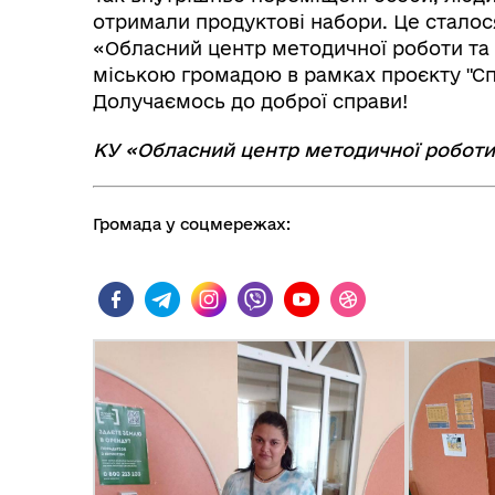
Трансляції
Ген
отримали продуктові набори. Це сталос
«Обласний центр методичної роботи та 
міською громадою в рамках проєкту "С
Долучаємось до доброї справи!
КУ «Обласний центр методичної роботи
Громада у соцмережах:
Інф
Графіки прийому громадян
тех