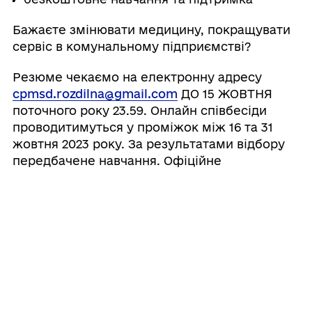
Бажаєте змінювати медицину, покращувати
сервіс в комунальному підприємстві?
Резюме чекаємо на електронну адресу
cpmsd.rozdilna@gmail.com
ДО 15 ЖОВТНЯ
поточного року 23.59. Онлайн співбесіди
проводитимуться у проміжок між 16 та 31
жовтня 2023 року. За результатами відбору
передбачене навчання. Офіційне
працевлаштування з середини-кінця
листопада 2023 року. Контактна особа – Анна
ФІЛЕНКО, телефон
+38095-705-43-55
Громада у соцмережах: