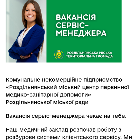
К
омунальн
е
некомерційн
е
підприємств
о
«Роздільнянський міський центр первинної
медико-санітарної допомоги»
Роздільнянської міської ради
Вакансія сервіс-менеджера чекає на тебе.
Наш медичний заклад розпочав роботу з
розбудови системи клієнтського сервісу. Ми