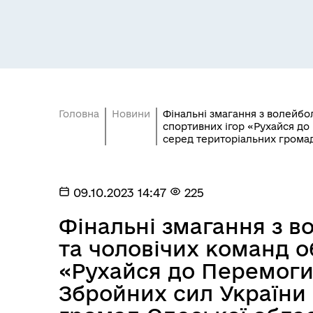
Головна
Новини
Фінальні змагання з волейбо
спортивних ігор «Рухайся до
Засідання постійних комісій
Цив
серед територіальних громад
09.10.2023 14:47
225
Фінальні змагання з в
та чоловічих команд о
«Рухайся до Перемоги
Збройних сил України