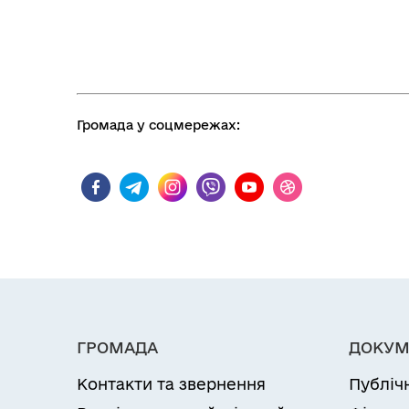
⠀⠀⠀⠀⠀⠀⠀⠀⠀⠀⠀⠀
Громада у соцмережах:
ГРОМАДА
ДОКУМ
Контакти та звернення
Публіч