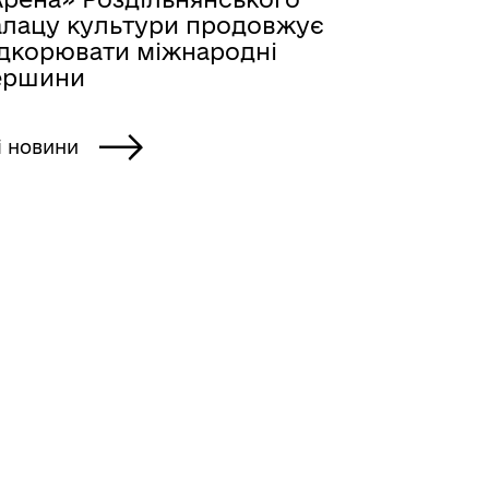
алацу культури продовжує
ідкорювати міжнародні
ершини
і новини