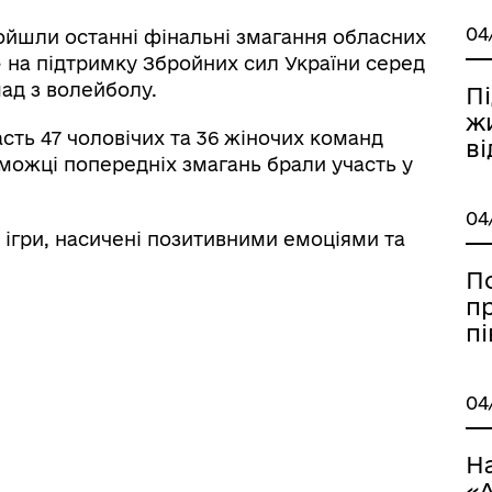
дерна рівність
Україну
04
ройшли останні фінальні змагання обласних
 на підтримку Збройних сил України серед
мад з волейболу.
П
жи
асть 47 чоловічих та 36 жіночих команд
в
еможці попередніх змагань брали участь у
04
 ігри, насичені позитивними емоціями та
П
пр
пі
ормаційна безпека та
Військовослужбовцям,
04
нічний захист інформації
ветеранам та їхнім родина
Н
«