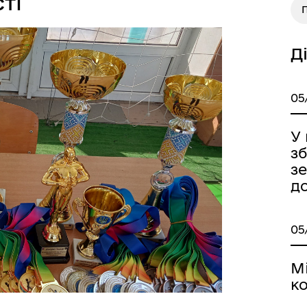
ті
П
Д
а безбар’єрності
Учасникам бойових дій
05
У
зб
з
д
05
М
ко
Книга пам'яті полеглих за