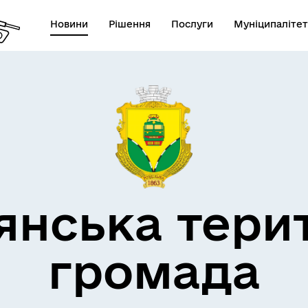
Новини
Рішення
Послуги
Муніципалітет
кти незламності
Пам’яті військових громад
янська тери
громада