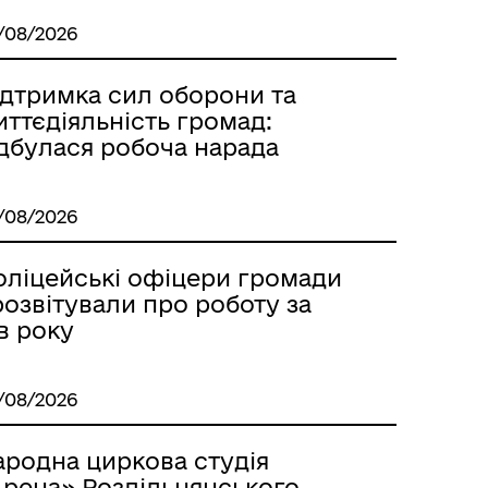
Лиманське
/08/2026
ідтримка сил оборони та
ттєдіяльність громад:
ідбулася робоча нарада
/08/2026
оліцейські офіцери громади
озвітували про роботу за
в року
/08/2026
м
ародна циркова студія
Арена» Роздільнянського