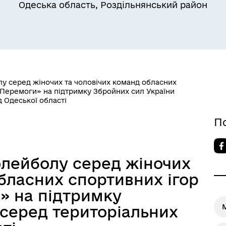
Одеська область, Роздільнянський район
лу серед жіночих та чоловічих команд обласних
Квитки на потяг для
 Перемоги» на підтримку Збройних сил України
ільний захист населення
військовослужбовців та їх
 Одеської області
сімей
П
олейболу серед жіночих
бласних спортивних ігор
» на підтримку
 серед територіальних