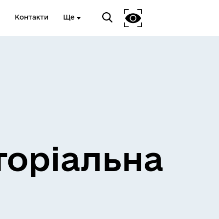
Контакти
Ще
и
Розклад електричок
торіальна