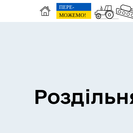
Сесії міської ради
Пун
Роздільн