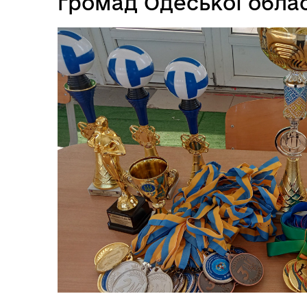
громад Одеської облас
Засідання виконавчого
Рад
комітету