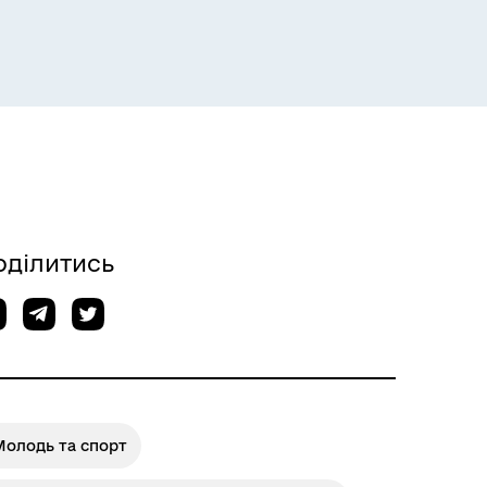
Розклад пасажирських потягів
оділитись
Молодь та спорт