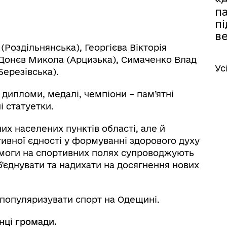
п
п
в
Роздільнянська), Георгієва Вікторія
, Донєв Микола (Арцизька), Симаченко Влад
Ус
Березівська).
дипломи, медалі, чемпіони – пам’ятні
і статуетки.
их населених пунктів області, але й
іаційний фон
Електронна черга в ТЦК
тивної єдності у формуванні здорового духу
емоги на спортивних полях супроводжують
об'єднувати та надихати на досягнення нових
 популяризувати спорт на Одещині.
нці громади.