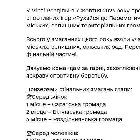
Трансляції
Ген
У місті Роздільна 7 жовтня 2023 року п
спортивних ігор «Рухайся до Перемоги»
міських, селищних територіальних гро
Всього у змаганнях цього року взяли уч
міських, селищних, сільських рад. Пер
фінальній частині.
Дякуємо командам за гарні, захоплюючі
яскраву спортивну боротьбу.
Призерами фінальних змагань стали:
🏆Серед жінок
1 місце – Саратська громада
Інф
2 місце – Біляївська громада
Графіки прийому громадян
тех
3 місце – Роздільнянська громада
🏆Серед чоловіків: