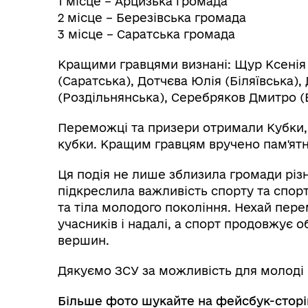
1 місце – Арцизька громада
2 місце – Березівська громада
3 місце – Саратська громада
Кращими гравцями визнані: Щур Ксенія (
(Саратська), Дотчєва Юлія (Біляївська)
(Роздільнянська), Серебряков Дмитро (
Переможці та призери отримали Кубки, 
кубки. Кращим гравцям вручено пам'ятн
Ця подія не лише зблизила громади різн
Колегіальні органи (ради,
Рад
підкреслила важливість спорту та спор
робочі групи, комісії)
та тіла молодого покоління. Нехай пер
учасників і надалі, а спорт продовжує 
вершин.
Дякуємо ЗСУ за можливість для молоді
Більше фото шукайте на фейсбук-сторі