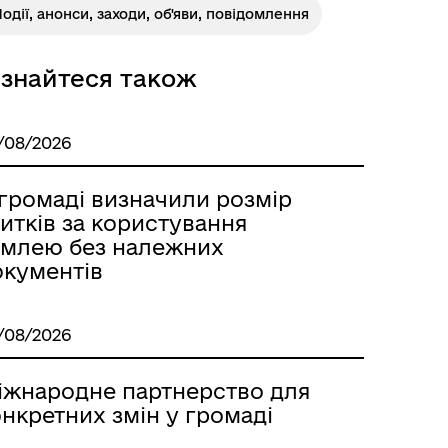
одії, анонси, заходи, об'яви, повідомлення
ізнайтеся також
Розклад автобусів Одеса-
Роздільна
/08/2026
 громаді визначили розмір
итків за користування
емлею без належних
окументів
/08/2026
іжнародне партнерство для
нкретних змін у громаді
Розклад автобусів Роздільна-