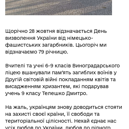
Щорічно 28 жовтня відзначається День
визволення України від німецько-
фашистських загарбників. Цьогоріч ми
відзначаємо 79 річницю.
Вчителі та учні 6-9 класів Виноградарського
ліцею вшанували пам’ять загиблих воїнів у
Другій світовій війні покладанням квітів та
висадженням хризантем, які подарував
учень 9 класу Телешко Дмитро.
На жаль, українцям знову доводиться стояти
на захисті своєї країни, її свободи та
територіальної цілісності. Нехай єднає нас
усіх любов до України, любов до рідного