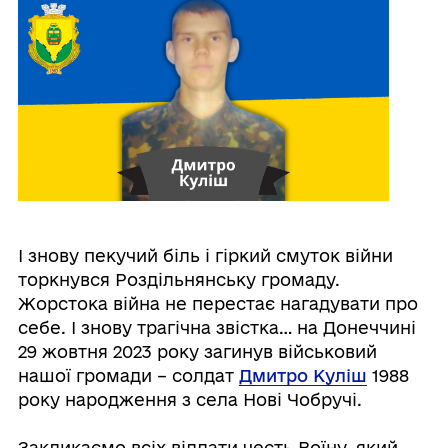
І знову пекучий біль і гіркий смуток війни
торкнувся Роздільнянську громаду.
Жорстока війна не перестає нагадувати про
себе. І знову трагічна звістка… на Донеччині
29 жовтня 2023 року загинув військовий
нашої громади – солдат
Дмитро Куліш
1988
року народження з села Нові Чобручі.
⠀
Закликаємо всіх віддати честь Воїну, який