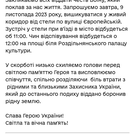
поклав за нас життя. Запрошуємо завтра, 9
листопада 2023 року, вишикуватися у живий
коридор від стели по вулиці Європейській.
Зустріч у стели при в'їзді в місто відбудеться
об 11:00. Чин відспівування відбудеться о
12:00 на площі біля Роздільнянського палацу
культури.
⠀
У скорботі низько схиляємо голови перед
світлою пам'яттю Героя та висловлюємо
співчуття, спільно розділяючи біль втрати з
рідними та близькими Захисника України,
який до останнього подиху віддано боронив
рідну землю.
⠀
Слава Герою України!
Світла та вічна пам'ять!