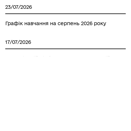
23/07/2026
Графік навчання на серпень 2026 року
17/07/2026
У Роздільній відбувся ярмарок вакансій
для ветеранів, учасників бойових дій,
осіб з інвалідністю внаслідок війни та
членів їхніх сімей
13/07/2026
Ярмарок вакансій для ветеранів,
учасників бойових дій, осіб з
інвалідністю внаслідок війни та членів