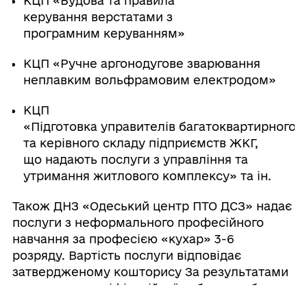
КЦП «Будова та правила
керування верстатами з
програмним керуванням»
КЦП «Ручне аргонодугове зварювання
неплавким вольфрамовим електродом»
КЦП
«Підготовка управителів багатоквартирного 
та керівного складу підприємств ЖКГ,
що надають послуги з управління та
утримання житлового комплексу» та ін.
Також ДНЗ «Одеський центр ПТО ДСЗ» надає
послуги з неформального професійного
навчання за професією «кухар» 3-6
розряду. Вартість послуги відповідає
затвердженому кошторису За результатами
виконання кваліфікаційної роботи особа, яка
підтвердила кваліфікацію, одержує