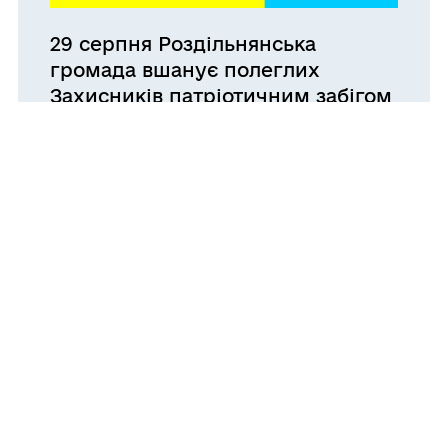
29 серпня Роздільнянська
громада вшанує полеглих
Захисників патріотичним забігом
03.08.2026 13:35
Родині загиблого воїна Юрія