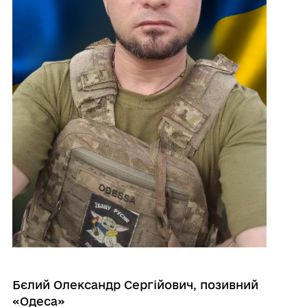
Бєлий Олександр Сергійович
,
позивний
«Одеса»