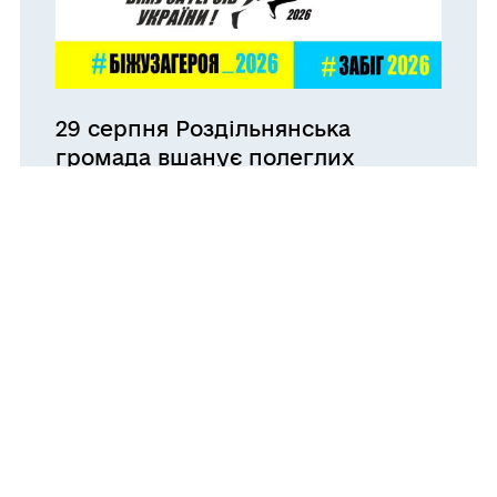
29 серпня Роздільнянська
громада вшанує полеглих
Захисників патріотичним забігом
03.08.2026 13:35