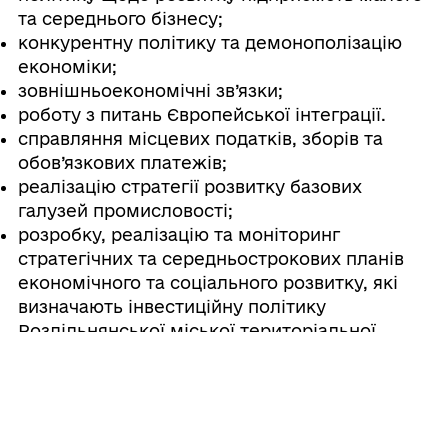
та середнього бізнесу;
конкурентну політику та демонополізацію
економіки;
зовнішньоекономічні зв’язки;
роботу з питань Європейської інтеграції.
справляння місцевих податків, зборів та
обов’язкових платежів;
реалізацію стратегії розвитку базових
галузей промисловості;
розробку, реалізацію та моніторинг
стратегічних та середньострокових планів
економічного та соціального розвитку, які
визначають інвестиційну політику
Роздільнянської міської територіальної
громади;
порядок використання коштів міського
бюджету;
здійснення в установленому порядку