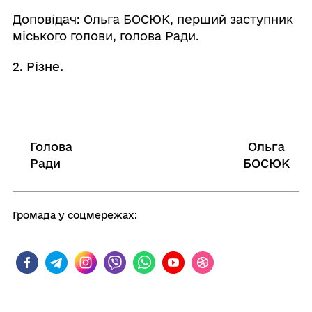
Доповідач: Ольга БОСЮК, перший заступник
міського голови, голова Ради.
2. Різне.
Голова
Ольга
⠀⠀⠀⠀⠀⠀⠀⠀⠀⠀⠀⠀⠀⠀⠀
Ради
БОСЮК
Громада у соцмережах: