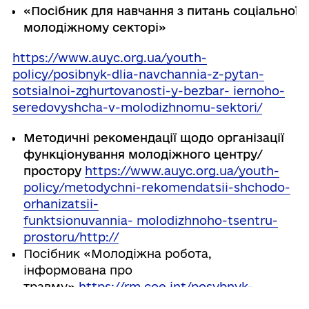
«Посібник
для
навчання
з
питань
соціальної
з
молодіжному секторі»
https://www.auyc.org.ua/youth-
policy/posibnyk-dlia-navchannia-z-pytan-
sotsialnoi-zghurtovanosti-y-bezbar- iernoho-
seredovyshcha-v-molodizhnomu-sektori/
Методичні рекомендації
щодо організації
функціонування молодіжного центру/
простору
https://www.auyc.org.ua/youth-
policy/metodychni-rekomendatsii-shchodo-
orhanizatsii-
funktsionuvannia- molodizhnoho-tsentru-
prostoru/
http://
Посібник «Молодіжна робота,
інформована про
травму»
https://rm.coe.int/posybnyk-
trauma-informed-youth-works-ukr-digital-