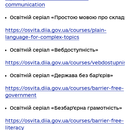
communication
Освітній
серіал
«Простою
мовою
про
складн
https://osvita.diia.gov.ua/courses/plain-
language-for-complex-topics
Освітній
серіал
«
Вебдоступність
»
https://osvita.diia.gov.ua/courses/vebdostupnist
Освітній
серіал
«Держава
без
бар’єрів»
https://osvita.diia.gov.ua/courses/barrier-free-
government
Освітній
серіал
«
Безбар’єрна
гр
амотність»
https://osvita.diia.gov.ua/courses/barrier-free-
literacy