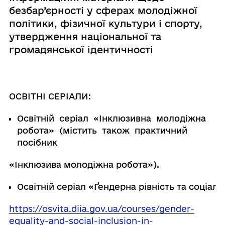
безбар’єрності у сферах молодіжної
політики, фізичної культури і спорту,
утвердження національної та
громадянської ідентичності
ОСВІТНІ
СЕРІАЛИ:
Освітній
серіал
«Інклюзивна
молодіжна
робота»
(містить
також
практичний
посібник
«Інклюзива
молодіжна
робота»).
Освітній
серіал
«Ґендерна
рівність
та
соціаль
https://osvita.diia.gov.ua/courses/gender-
equality-and-social-inclusion-in-