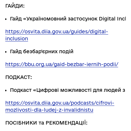
ГАЙДИ:
Гайд
«Україномовний
застосунок
Digital
Inclu
https://osvita.diia.gov.ua/guides/digital-
inclusion
Гайд
безбар'єрних
подій
https://bbu.org.ua/gaid-bezbar-iernih-podii/
ПОДКАСТ:
Подкаст
«Цифрові
можливості
для
людей
з
і
https://osvita.diia.gov.ua/podcasts/cifrovi-
mozlivosti-dla-ludej-z-invalidnistu
ПОСІБНИКИ
та
РЕКОМЕНДАЦІЇ: