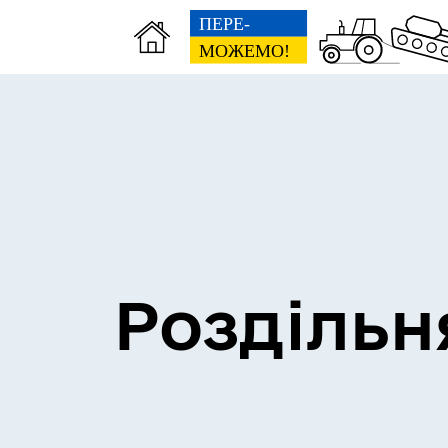
Сесії міської ради
Пун
Роздільн
Засідання постійних комісій
Цив