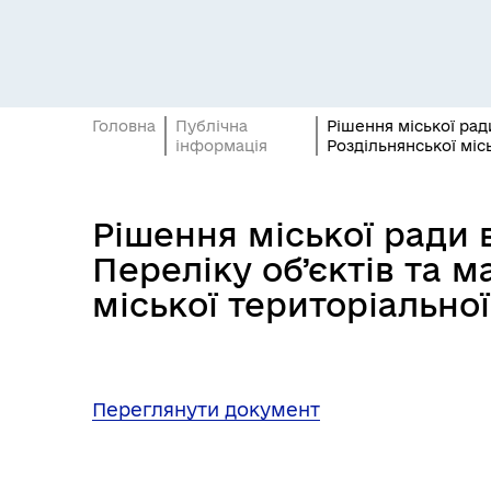
Засідання виконавчого
Рад
комітету
Головна
Публічна
Рішення міської рад
інформація
Роздільнянської міс
Рішення міської ради в
Трансляції
Ген
Переліку об’єктів та 
міської територіально
Інф
Графіки прийому громадян
Переглянути документ
тех