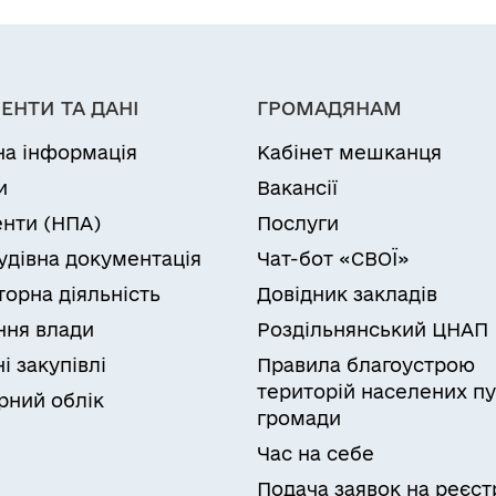
іаційний фон
Електронна черга в ТЦК
ЕНТИ ТА ДАНІ
ГРОМАДЯНАМ
на інформація
Кабінет мешканця
и
Вакансії
нти (НПА)
Послуги
удівна документація
Чат-бот «СВОЇ»
торна діяльність
Довідник закладів
ня влади
Роздільнянський ЦНАП
і закупівлі
Правила благоустрою
територій населених пу
рний облік
громади
Час на себе
Подача заявок на реєст