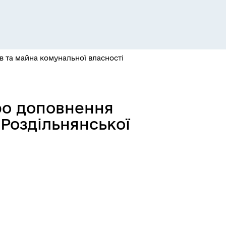
Розклад автобусів Одеса-
Роздільна
ів та майна комунальної власності
Розклад автобусів Роздільна-
Про доповнення
Лиманське
 Роздільнянської
м