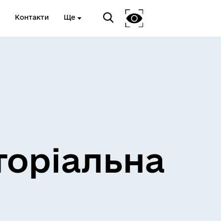
Контакти
Ще
и
Розклад електричок
торіальна
Розклад пасажирських потягів