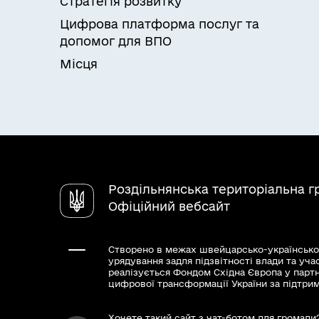
Стратегія розвитку
Цифрова платформа послуг та
допомог для ВПО
Місця
Роздільнянська територіальна 
Офіційний вебсайт
Створено в межах швейцарсько-українсько
урядування задля підзвітності влади та уча
реалізується Фондом Східна Європа у парт
цифрової трансформації України за підтри
Хочете такий сайт з чат-ботом для громади