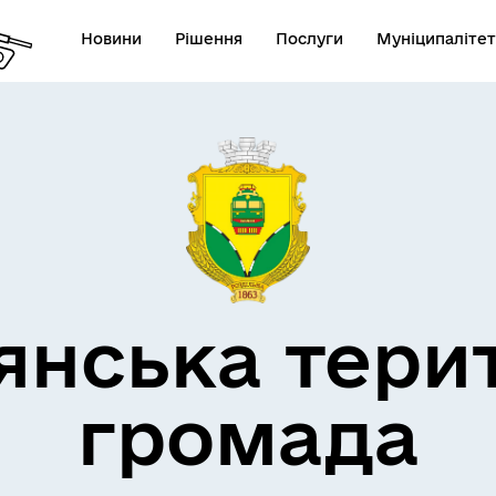
Новини
Рішення
Послуги
Муніципалітет
кти незламності
Пам’яті військових громад
янська тери
Квитки на потяг для
ільний захист населення
військовослужбовців та їх
сімей
громада