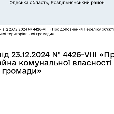
Одеська область, Роздільнянський район
а безбар’єрності
Учасникам бойових дій
и від 23.12.2024 № 4426-VIII «Про доповнення Переліку об’єкт
ької територіальної громади»
Книга пам'яті полеглих за
ід 23.12.2024 № 4426-VIII «
дерна рівність
Україну
майна комунальної власності
ї громади»
ормаційна безпека та
Військовослужбовцям,
нічний захист інформації
ветеранам та їхнім родина