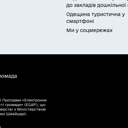
до закладів дошкільної 
Одещина туристична у
смартфоні
Ми у соцмережах
громада
ї Програми «Електронне
сті громади» (EGAP), що
нерстві з Міністерством
мки Швейцарії.
?