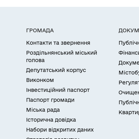
Колегіальні органи (ради,
Рад
робочі групи, комісії)
ГРОМАДА
ДОКУМ
Контакти та звернення
Публіч
Роздільнянський міський
Фінанс
голова
Докуме
Депутатський корпус
Містоб
Виконком
Регуля
Інвестиційний паспорт
Очищен
Паспорт громади
Публічн
Міська рада
Кварти
Історична довідка
Набори відкритих даних