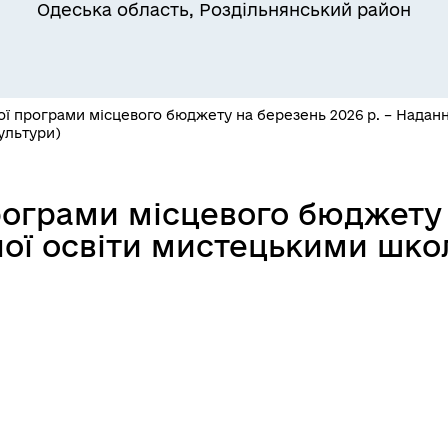
Одеська область, Роздільнянський район
сімей
 програми місцевого бюджету на березень 2026 р. – Наданн
ультури)
ограми місцевого бюджету н
а безбар’єрності
Учасникам бойових дій
ої освіти мистецькими школ