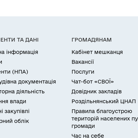
ЕНТИ ТА ДАНІ
ГРОМАДЯНАМ
на інформація
Кабінет мешканця
и
Вакансії
нти (НПА)
Послуги
удівна документація
Чат-бот «СВОЇ»
торна діяльність
Довідник закладів
ня влади
Роздільнянський ЦНАП
і закупівлі
Правила благоустрою
територій населених пу
рний облік
громади
Час на себе