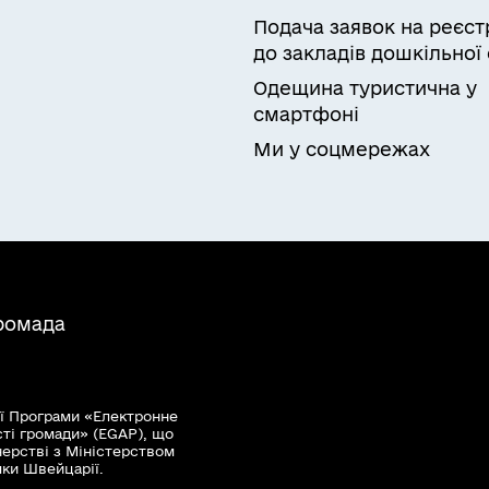
Подача заявок на реєст
до закладів дошкільної 
Одещина туристична у
смартфоні
Ми у соцмережах
громада
ї Програми «Електронне
сті громади» (EGAP), що
нерстві з Міністерством
мки Швейцарії.