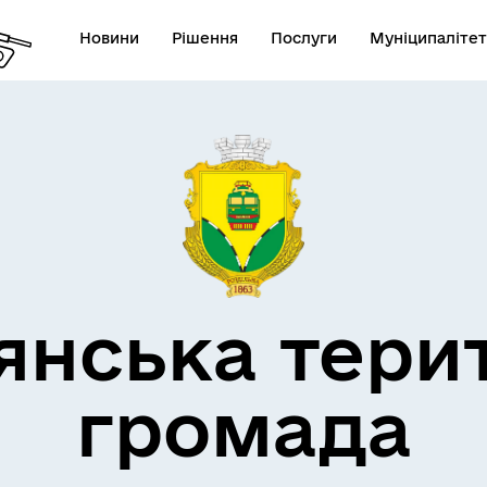
Новини
Рішення
Послуги
Муніципалітет
кти незламності
Пам’яті військових громад
янська тери
громада
Квитки на потяг для
ільний захист населення
військовослужбовців та їх