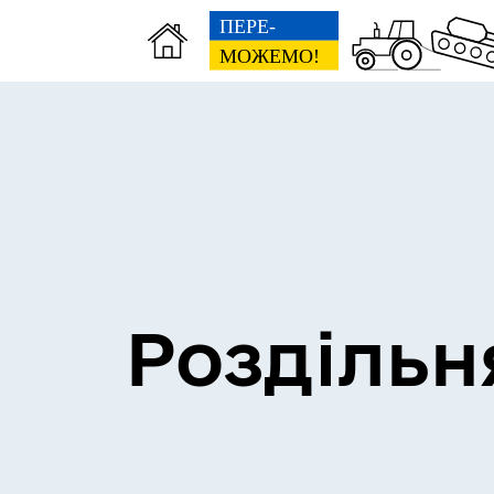
Сесії міської ради
Пун
Роздільн
Засідання постійних комісій
Цив