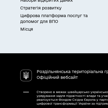
Набори відкритих даних
Стратегія розвитку
Цифрова платформа послуг та
допомог для ВПО
Місця
Роздільнянська територіальна 
Офіційний вебсайт
Створено в межах швейцарсько-українсько
урядування задля підзвітності влади та уча
реалізується Фондом Східна Європа у парт
цифрової трансформації України за підтри