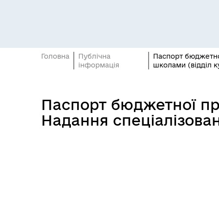
Головна
Публічна
Паспорт бюджетної
інформація
школами (відділ к
Паспорт бюджетної пр
Засідання виконавчого
Рад
Надання спеціалізован
комітету