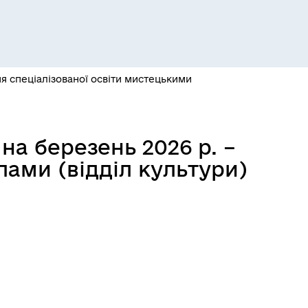
я спеціалізованої освіти мистецькими
а березень 2026 р. –
Розклад автобусів Одеса-
ами (відділ культури)
Роздільна