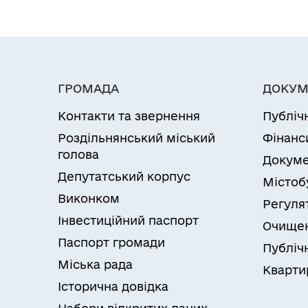
ГРОМАДА
ДОКУМ
Контакти та звернення
Публіч
Роздільнянський міський
Фінанс
голова
Докуме
Депутатський корпус
Містоб
Виконком
Регуля
Інвестиційний паспорт
Очищен
Паспорт громади
Публічн
Міська рада
Кварти
Історична довідка