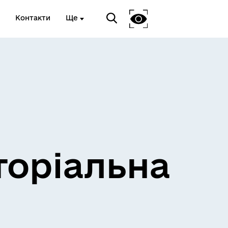
Контакти
Ще
и
Розклад електричок
торіальна
Розклад пасажирських потягів