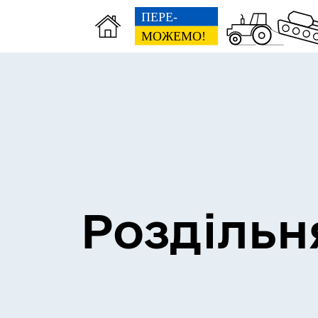
Сесії міської ради
Пун
Роздільн