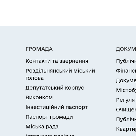
ГРОМАДА
ДОКУМ
Контакти та звернення
Публіч
Роздільнянський міський
Фінанс
голова
Докуме
Депутатський корпус
Містоб
Виконком
Регуля
Інвестиційний паспорт
Очищен
Паспорт громади
Публічн
Міська рада
Кварти