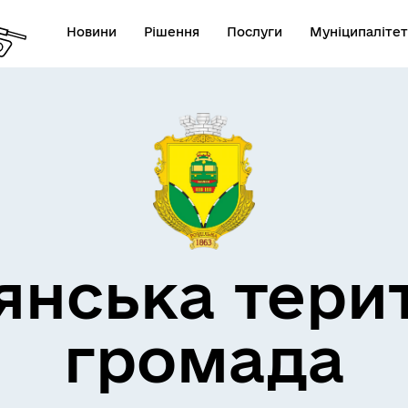
Новини
Рішення
Послуги
Муніципалітет
кти незламності
Пам’яті військових громад
янська тери
громада
Квитки на потяг для