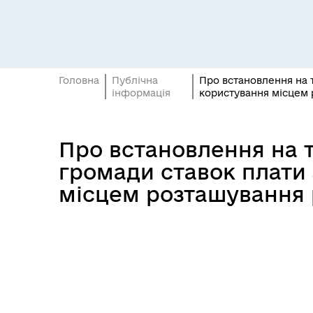
Засідання постійних комісій
Цив
Головна
Публічна
Про встановлення на т
інформація
користування місцем 
Про встановлення на т
Засідання виконавчого
громади ставок плати 
Рад
комітету
місцем розташування 