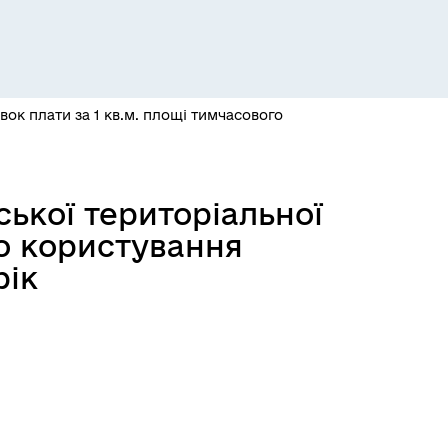
Розклад пасажирських потягів
вок плати за 1 кв.м. площі тимчасового
ської територіальної
Розклад автобусів Одеса-
го користування
Роздільна
рік