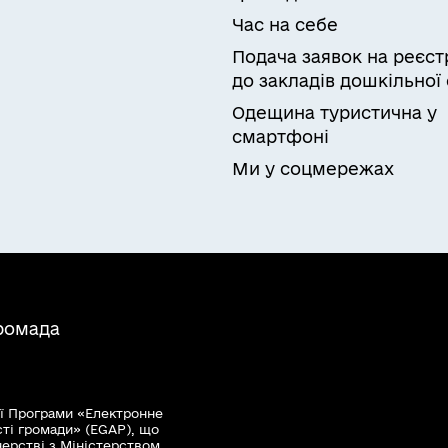
Час на себе
Подача заявок на реєст
до закладів дошкільної 
Одещина туристична у
смартфоні
Ми у соцмережах
громада
ї Програми «Електронне
сті громади» (EGAP), що
нерстві з Міністерством