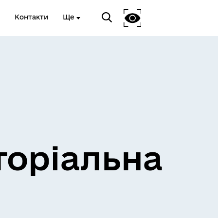
Контакти
Ще
и
Розклад електричок
торіальна