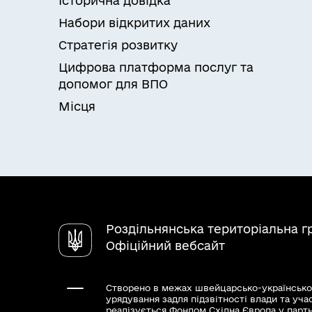
Історична довідка
Набори відкритих даних
Стратегія розвитку
Цифрова платформа послуг та
допомог для ВПО
Місця
Роздільнянська територіальна 
Офіційний вебсайт
Створено в межах швейцарсько-українсько
урядування задля підзвітності влади та уча
реалізується Фондом Східна Європа у парт