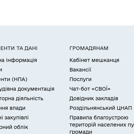
ЕНТИ ТА ДАНІ
ГРОМАДЯНАМ
на інформація
Кабінет мешканця
и
Вакансії
нти (НПА)
Послуги
удівна документація
Чат-бот «СВОЇ»
торна діяльність
Довідник закладів
ня влади
Роздільнянський ЦНАП
і закупівлі
Правила благоустрою
територій населених пу
рний облік
громади