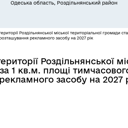
ільний захист населення
військовослужбовців та їх
Одеська область, Роздільнянський район
сімей
ериторії Роздільнянської міської територіальної громади ста
розташування рекламного засобу на 2027 рік
ериторії Роздільнянської мі
за 1 кв.м. площі тимчасово
а безбар’єрності
Учасникам бойових дій
рекламного засобу на 2027 