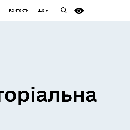
Контакти
Ще
и
Розклад електричок
торіальна