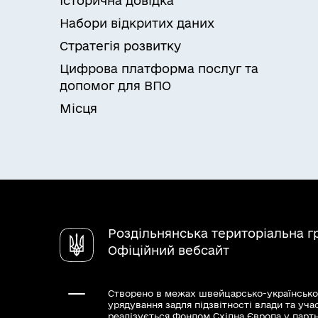
Історична довідка
Набори відкритих даних
Стратегія розвитку
Цифрова платформа послуг та
допомог для ВПО
Місця
Роздільнянська територіальна 
Офіційний вебсайт
Створено в межах швейцарсько-українсько
урядування задля підзвітності влади та уча
реалізується Фондом Східна Європа у парт