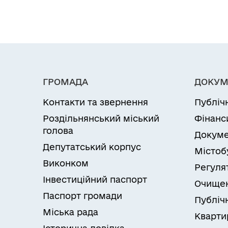
ГРОМАДА
ДОКУМ
Контакти та звернення
Публіч
Роздільнянський міський
Фінанс
голова
Докуме
Депутатський корпус
Містоб
Виконком
Регуля
Інвестиційний паспорт
Очищен
Паспорт громади
Публічн
Міська рада
Кварти