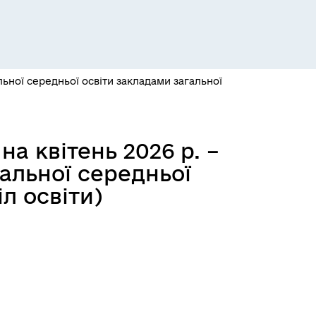
Розклад пасажирських потягів
ьної середньої освіти закладами загальної
а квітень 2026 р. –
Розклад автобусів Одеса-
гальної середньої
Роздільна
л освіти)