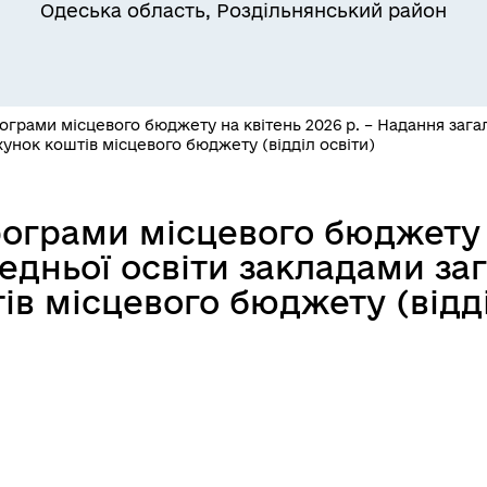
ільний захист населення
військовослужбовців та їх
Одеська область, Роздільнянський район
сімей
грами місцевого бюджету на квітень 2026 р. – Надання загал
хунок коштів місцевого бюджету (відділ освіти)
грами місцевого бюджету н
едньої освіти закладами за
а безбар’єрності
Учасникам бойових дій
ів місцевого бюджету (відді