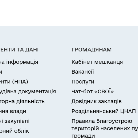
ЕНТИ ТА ДАНІ
ГРОМАДЯНАМ
на інформація
Кабінет мешканця
и
Вакансії
нти (НПА)
Послуги
удівна документація
Чат-бот «СВОЇ»
торна діяльність
Довідник закладів
ня влади
Роздільнянський ЦНАП
і закупівлі
Правила благоустрою
територій населених пу
рний облік
громади