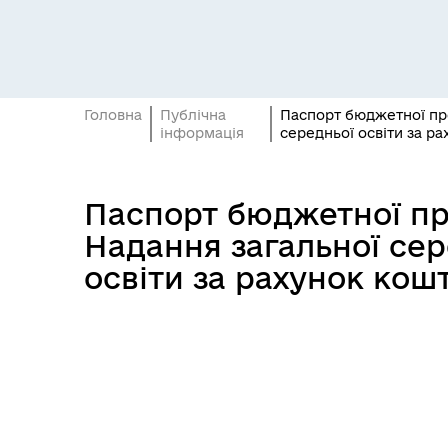
Засідання постійних комісій
Цив
Головна
Публічна
Паспорт бюджетної про
інформація
середньої освіти за ра
Паспорт бюджетної про
Засідання виконавчого
Надання загальної сер
Рад
комітету
освіти за рахунок кошт