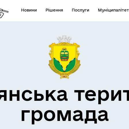
Новини
Рішення
Послуги
Муніципалітет
кти незламності
Пам’яті військових громад
янська тери
громада
Квитки на потяг для