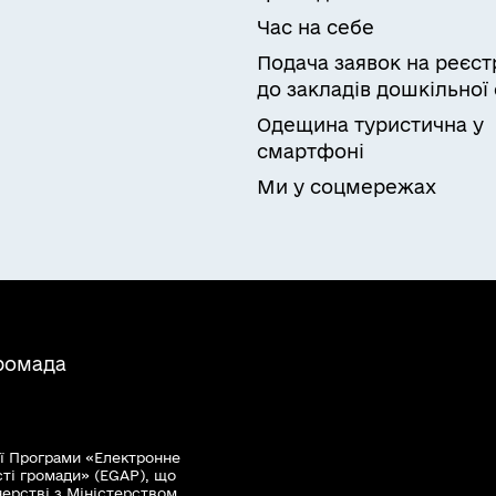
Час на себе
Подача заявок на реєст
до закладів дошкільної 
Одещина туристична у
смартфоні
Ми у соцмережах
громада
ї Програми «Електронне
сті громади» (EGAP), що
нерстві з Міністерством