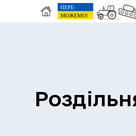
Сесії міської ради
Пун
Роздільн