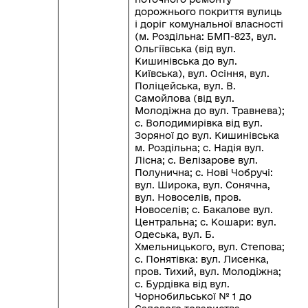
дорожнього покриття вулиць
і доріг комунальної власності
(м. Роздільна: БМП-823, вул.
Ольгіївська (від вул.
Кишинівська до вул.
Київська), вул. Осіння, вул.
Поліцейська, вул. В.
Самойлова (від вул.
Молодіжна до вул. Травнева);
с. Володимирівка від вул.
Зоряної до вул. Кишинівська
м. Роздільна; с. Надія вул.
Лісна; с. Велізарове вул.
Полунична; с. Нові Чобручі:
вул. Широка, вул. Сонячна,
вул. Новоселів, пров.
Новоселів; с. Бакалове вул.
Центральна; с. Кошари: вул.
Одеська, вул. Б.
Хмельницького, вул. Степова;
с. Понятівка: вул. Лисенка,
пров. Тихий, вул. Молодіжна;
с. Бурдівка від вул.
Чорнобильської № 1 до