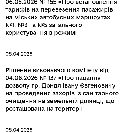
06.05.2026 № 155 «Про встановлення
тарифів на перевезення пасажирів
на міських автобусних маршрутах
№1, №3 та №5 загального
користування в режимі
маршрутного таксі»
06.04.2026
Рішення виконавчого комітету від
04.06.2026 № 137 «Про надання
дозволу гр. Дондя Івану Євгеновичу
на проведення заходів із санітарного
очищення на земельній ділянці, що
розташована на території
Роздільнянської міської
територіальної громади (за межами
06.04.2026
населених пунктів)»