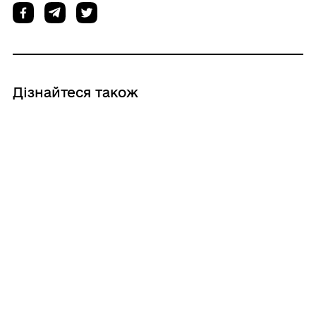
Дізнайтеся також
06/08/2026
Робоча нарада зі старостами: вода,
безпека та підготовка до зими
05/08/2026
Безпека на водних об'єктах –
відповідальність кожного