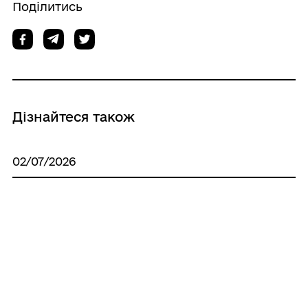
Поділитись
Дізнайтеся також
02/07/2026
Відбулося чергове засідання комісії з
питань погашення заборгованості та
легалізації виплат заробітної плати
06/04/2026