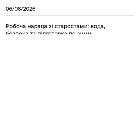
06/08/2026
Робоча нарада зі старостами: вода,
безпека та підготовка до зими
06/08/2026
Правила поводження з
вибухонебезпечними предметами
06/08/2026
Усі можливості для ветеранів — в
одному застосунку «БЕЗ МЕЖ»