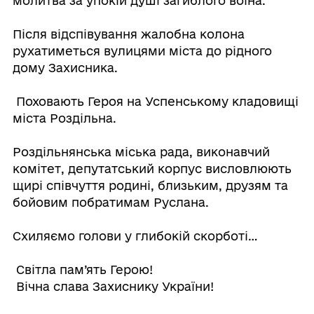
молитва за упокій душі загиблого воїна.
Після відспівування жалобна колона
рухатиметься вулицями міста до рідного
дому Захисника.
Поховають Героя на Успенському кладовищі
міста Роздільна.
Роздільнянська міська рада, виконавчий
комітет, депутатський корпус висловлюють
щирі співчуття родині, близьким, друзям та
бойовим побратимам Руслана.
Схиляємо голови у глибокій скорботі…
Світла пам’ять Герою!
Вічна слава Захиснику України!