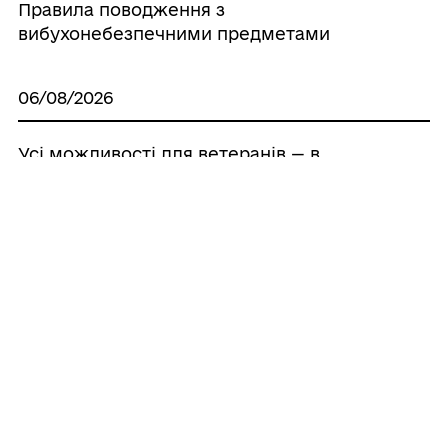
Правила поводження з
вибухонебезпечними предметами
06/08/2026
Усі можливості для ветеранів — в
одному застосунку «БЕЗ МЕЖ»
05/08/2026
У громаді визначили розмір збитків за
користування землею без належних
документів
05/08/2026