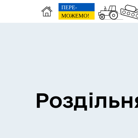
Сесії міської ради
Пун
Роздільн