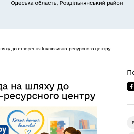
Одеська область, Роздільнянський район
Квитки на потяг для
ільний захист населення
військовослужбовців та їх
сімей
шляху до створення Інклюзивно-ресурсного центру
П
да на шляху до
-ресурсного центру
Р