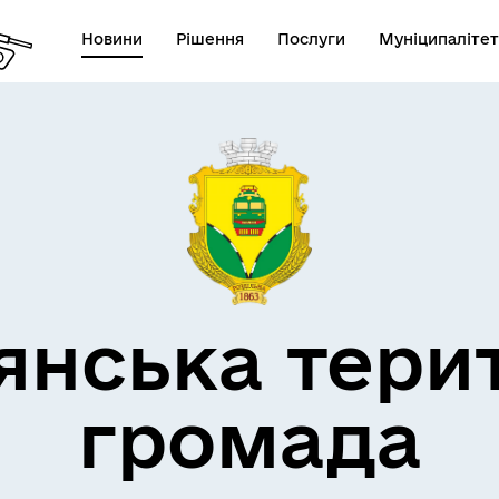
Новини
Рішення
Послуги
Муніципалітет
кти незламності
Пам’яті військових громад
янська тери
громада