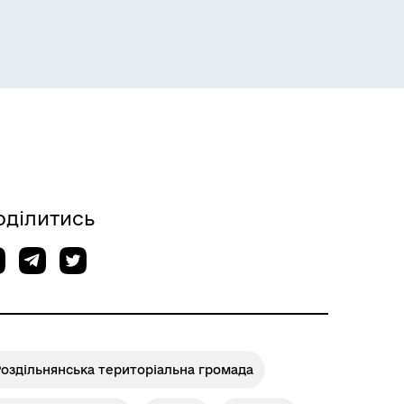
Розклад пасажирських потягів
оділитись
оздільнянська територіальна громада
Розклад автобусів Одеса-