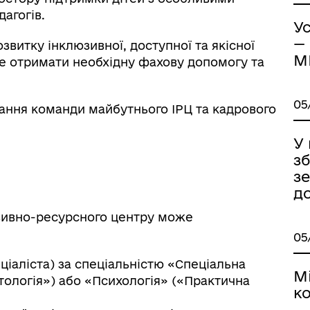
дагогів.
Ус
—
витку інклюзивної, доступної та якісної
М
же отримати необхідну фахову допомогу та
05
ання команди майбутнього ІРЦ та кадрового
ормаційна безпека та
Військовослужбовцям,
У
нічний захист інформації
ветеранам та їхнім родина
зб
з
д
юзивно-ресурсного центру може
05
ціаліста) за спеціальністю «Спеціальна
М
тологія») або «Психологія» («Практична
ко