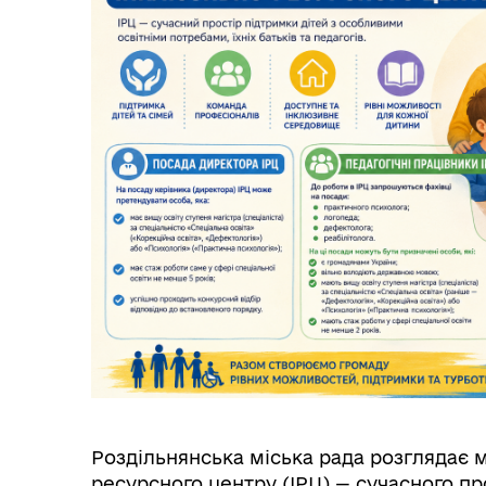
Рад
комітету
Трансляції
Ген
Роздільнянська міська рада розглядає 
ресурсного центру (ІРЦ) — сучасного п