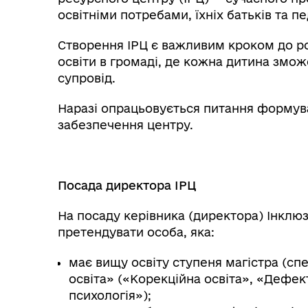
освітніми потребами, їхніх батьків та пе
Створення ІРЦ є важливим кроком до роз
освіти в громаді, де кожна дитина змо
супровід.
Наразі опрацьовується питання формув
забезпечення центру.
Інф
Графіки прийому громадян
тех
Посада директора ІРЦ
На посаду керівника (директора) Інкл
претендувати особа, яка:
має вищу освіту ступеня магістра (спе
освіта» («Корекційна освіта», «Дефек
психологія»);