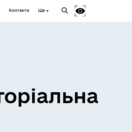
Контакти
Ще
и
Розклад електричок
торіальна