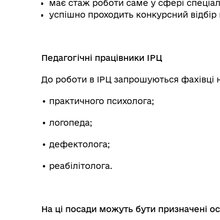
має стаж роботи саме у сфері спеціал
успішно проходить конкурсний відбір 
⠀
Колегіальні органи (ради,
Рад
робочі групи, комісії)
Педагогічні працівники ІРЦ
До роботи в ІРЦ запрошуються фахівці 
• практичного психолога;
• логопеда;
• дефектолога;
• реабілітолога.
⠀
На ці посади можуть бути призначені осо