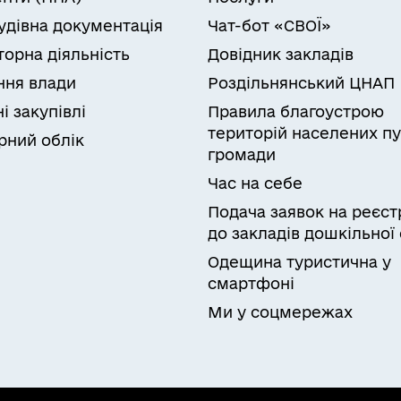
удівна документація
Чат-бот «СВОЇ»
торна діяльність
Довідник закладів
ня влади
Роздільнянський ЦНАП
і закупівлі
Правила благоустрою
територій населених пу
рний облік
громади
Час на себе
Подача заявок на реєст
до закладів дошкільної 
Одещина туристична у
смартфоні
Ми у соцмережах