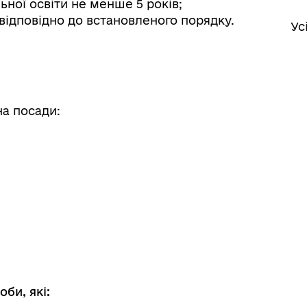
ьної освіти не менше 5 років;
відповідно до встановленого порядку.
Ус
іаційний фон
Електронна черга в ТЦК
на посади:
би, які: