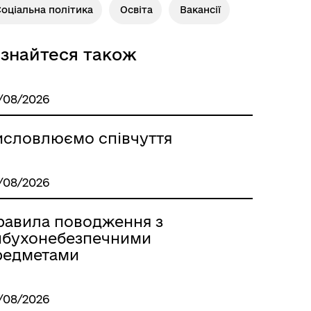
оціальна політика
Освіта
Вакансії
Роздільна
ізнайтеся також
/08/2026
исловлюємо співчуття
/08/2026
равила поводження з
Розклад автобусів Роздільна-
ибухонебезпечними
Лиманське
редметами
/08/2026