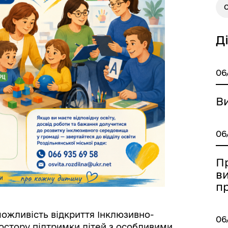
а безбар’єрності
Учасникам бойових дій
С
Д
06
В
06
П
Книга пам'яті полеглих за
дерна рівність
в
Україну
п
можливість відкриття Інклюзивно-
06
ростору підтримки дітей з особливими