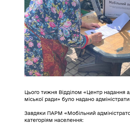
Засідання виконавчого
Рад
комітету
Цього тижня Відділом «Центр надання а
міської ради» було надано адміністрат
Трансляції
Ген
Завдяки ПАРМ «Мобільний адміністрато
категоріям населення: