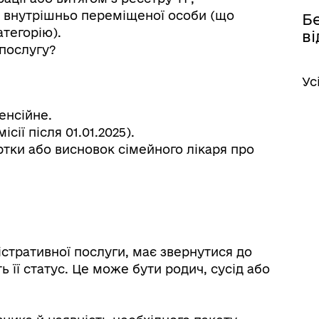
ік внутрішньо переміщеної особи (що
Бе
тегорію).
в
 послугу?
іаційний фон
Електронна черга в ТЦК
Ус
енсійне.
ії після 01.01.2025).
ртки або висновок сімейного лікаря про
стративної послуги, має звернутися до
її статус. Це може бути родич, сусід або