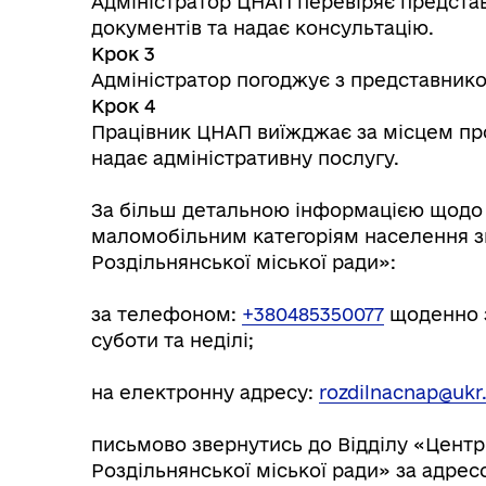
Адміністратор ЦНАП перевіряє представ
документів та надає консультацію.
Крок 3
Адміністратор погоджує з представником
Крок 4
Працівник ЦНАП виїжджає за місцем про
надає адміністративну послугу.
За більш детальною інформацією щодо 
маломобільним категоріям населення з
Роздільнянської міської ради»:
за телефоном:
+380485350077
щоденно з 
суботи та неділі;
на електронну адресу:
rozdilnacnap@ukr
письмово звернутись до Відділу «Центр
Роздільнянської міської ради» за адресо