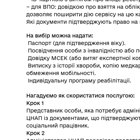
~ для ВПО: довідкою про взяття на обл
дозволяє поширити дію сервісу на цю ка
Які документи підтверджують право на
Колегіальні органи (ради,
Рад
На вибір можна надати:
робочі групи, комісії)
Паспорт (для підтвердження віку).
Посвідчення особи з інвалідністю або п
Довідку МСЕК (або витяг експертної коміс
Виписку з історії хвороби, копію медка
обмеження мобільності.
Індивідуальну програму реабілітації.
Нагадуємо як скористатися послугою:
Крок 1
Представник особи, яка потребує адміні
ЦНАП із документами, що підтверджують 
соціальний працівник.
Крок 2