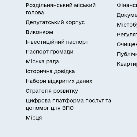
Роздільнянський міський
Фінанс
голова
Докуме
Депутатський корпус
Містоб
Виконком
Регуля
Інвестиційний паспорт
Очищен
Паспорт громади
Публічн
Міська рада
Кварти
Історична довідка
Набори відкритих даних
Стратегія розвитку
Цифрова платформа послуг та
допомог для ВПО
Місця