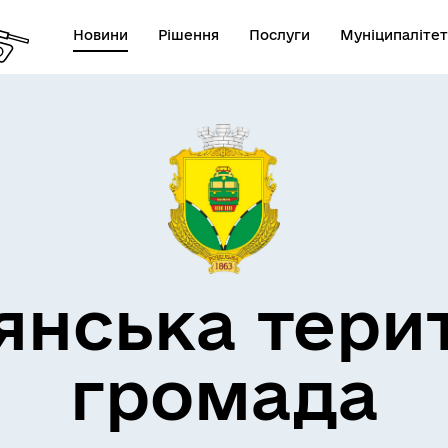
Новини
Рішення
Послуги
Муніципалітет
кти незламності
Пам’яті військових громад
янська тери
громада