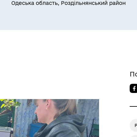
Одеська область, Роздільнянський район
Квитки на потяг для
ільний захист населення
військовослужбовців та їх
сімей
П
Р