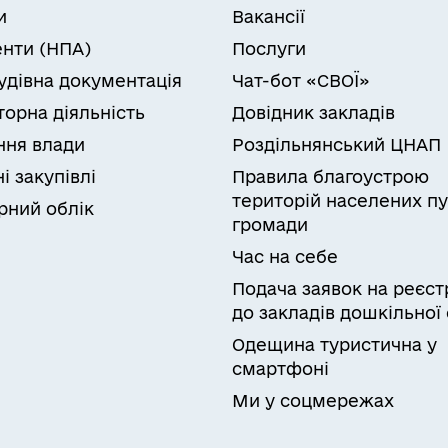
и
Вакансії
нти (НПА)
Послуги
удівна документація
Чат-бот «СВОЇ»
торна діяльність
Довідник закладів
ня влади
Роздільнянський ЦНАП
і закупівлі
Правила благоустрою
територій населених пу
рний облік
громади
Час на себе
Подача заявок на реєст
до закладів дошкільної 
Одещина туристична у
смартфоні
Ми у соцмережах