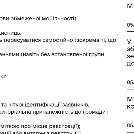
М
умови обмеженої мобільності).
05
хисниць.
ь пересуватися самостійно (зокрема ті, що
У
зб
ннями (навіть без встановленої групи
з
д
ормаційна безпека та
Військовослужбовцям,
нічний захист інформації
ветеранам та їхнім родина
ики
05
М
та чіткої ідентифікації заявників,
ко
риторіальна приналежність до громади і
05
міткою про місце реєстрації);
ації або витягом з реєстру ТГ;