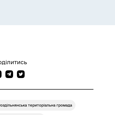
Розклад пасажирських потягів
оділитись
оздільнянська територіальна громада