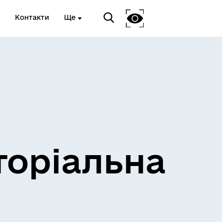
Контакти
Ще
и
Розклад електричок
торіальна