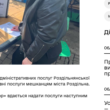
а безбар’єрності
Учасникам бойових дій
І
Д
06
П
в
п
дміністративних послуг Роздільнянської
Книга пам'яті полеглих за
ивні послуги мешканцям міста Роздільна.
дерна рівність
Україну
06
р» вдається надати послуги наступним
Ус
—