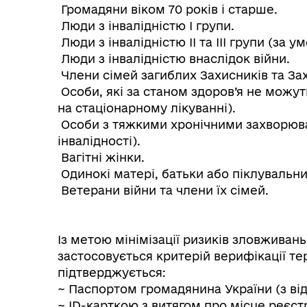
Громадяни віком 70 років і старше.
Люди з інвалідністю І групи.
Люди з інвалідністю ІІ та ІІІ групи (за 
Люди з інвалідністю внаслідок війни.
Члени сімей загиблих Захисників та За
Особи, які за станом здоров’я не можут
на стаціонарному лікуванні).
Особи з тяжкими хронічними захворюва
інвалідності).
Інф
Графіки прийому громадян
Вагітні жінки.
тех
Одинокі матері, батьки або піклувальн
Ветерани війни та члени їх сімей.
Із метою мінімізації ризиків зловживань 
застосовується критерій верифікації те
підтверджується:
~ Паспортом громадянина України (з від
~ ID-карткою з витягом про місце реєстр