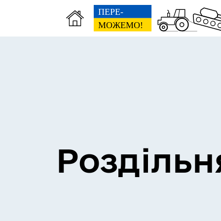
Сесії міської ради
Пун
Роздільн