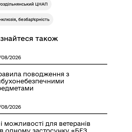
Розклад автобусів Одеса-
Роздільнянський ЦНАП
Роздільна
нклюзія, безбар'єрність
ізнайтеся також
/08/2026
равила поводження з
ибухонебезпечними
редметами
Розклад автобусів Роздільна-
Лиманське
/08/2026
і можливості для ветеранів
 в одному застосунку «БЕЗ