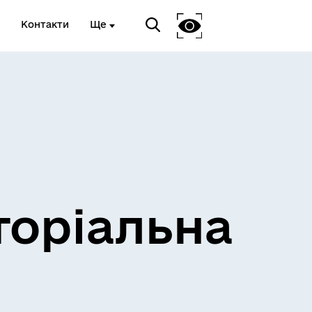
Контакти
Ще
и
Розклад електричок
торіальна