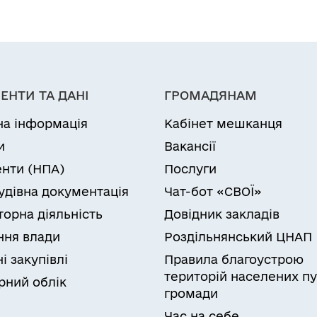
ЕНТИ ТА ДАНІ
ГРОМАДЯНАМ
на інформація
Кабінет мешканця
и
Вакансії
нти (НПА)
Послуги
удівна документація
Чат-бот «СВОЇ»
торна діяльність
Довідник закладів
ня влади
Роздільнянський ЦНАП
і закупівлі
Правила благоустрою
територій населених пу
рний облік
громади
Час на себе