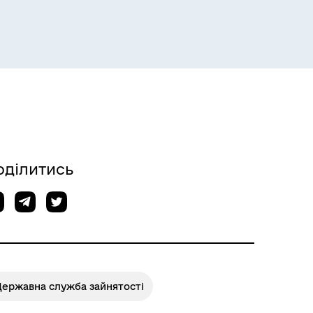
Розклад пасажирських потягів
оділитись
Розклад автобусів Одеса-
Роздільна
Державна служба зайнятості