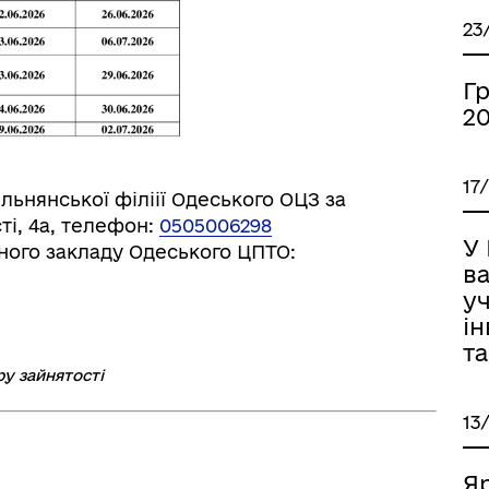
23
Г
2
17
льнянської філіії Одеського ОЦЗ за
ті, 4а, телефон:
0505006298
У 
ного закладу Одеського ЦПТО:
іаційний фон
Електронна черга в ТЦК
ва
уч
ін
та
ру зайнятості
13
Я