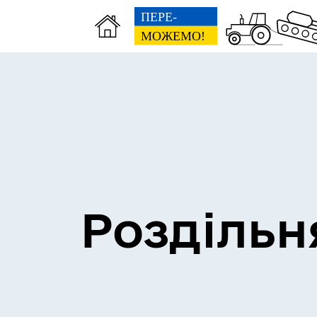
Сесії міської ради
Пун
Роздільн