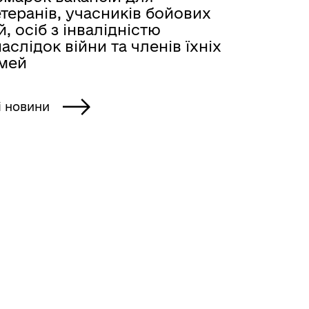
теранів, учасників бойових
й, осіб з інвалідністю
аслідок війни та членів їхніх
імей
і новини