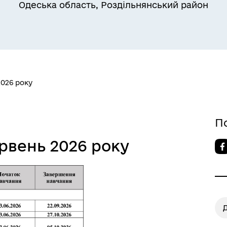
Одеська область, Роздільнянський район
Квитки на потяг для
ільний захист населення
військовослужбовців та їх
сімей
2026 року
П
рвень 2026 року
а безбар’єрності
Учасникам бойових дій