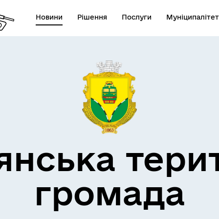
Новини
Рішення
Послуги
Муніципалітет
кти незламності
Пам’яті військових громад
янська тери
громада