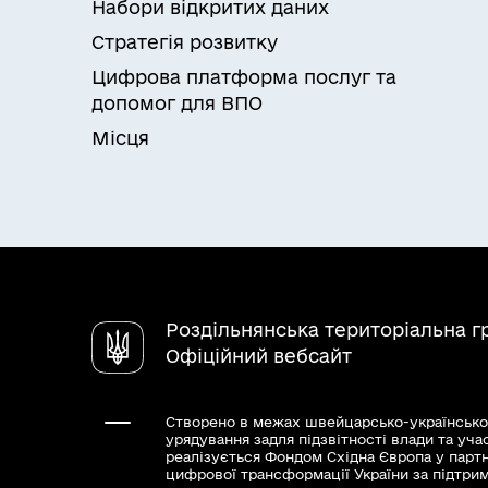
Набори відкритих даних
Стратегія розвитку
Цифрова платформа послуг та
допомог для ВПО
Місця
Роздільнянська територіальна 
Офіційний вебсайт
Створено в межах швейцарсько-українсько
урядування задля підзвітності влади та уча
реалізується Фондом Східна Європа у парт
цифрової трансформації України за підтри