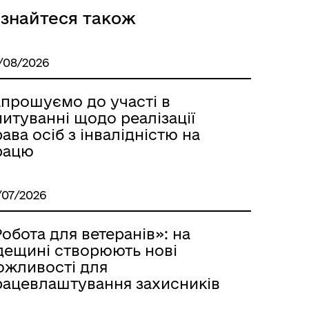
ізнайтеся також
/08/2026
Розклад автобусів Роздільна-
апрошуємо до участі в
Лиманське
итуванні щодо реалізації
ава осіб з інвалідністю на
рацю
/07/2026
обота для ветеранів»: на
дещині створюють нові
ожливості для
рацевлаштування захисників
м