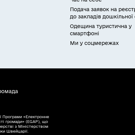
Подача заявок на реєст
до закладів дошкільної 
Одещина туристична у
смартфоні
Ми у соцмережах
громада
ї Програми «Електронне
сті громади» (EGAP), що
нерстві з Міністерством
мки Швейцарії.