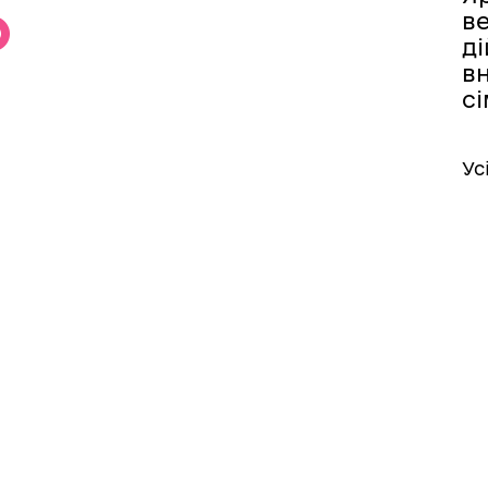
ве
ді
вн
с
Ус