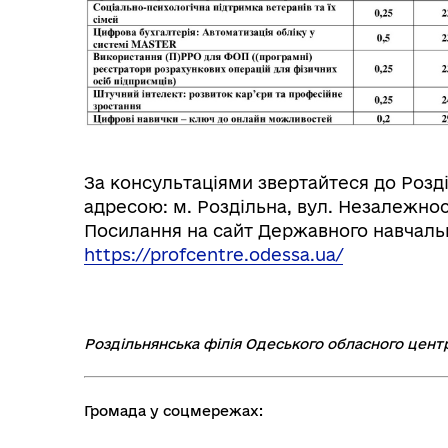
За консультаціями звертайтеся до Розді
адресою: м. Роздільна, вул. Незалежнос
Посилання на сайт Державного навчаль
Колегіальні органи (ради,
Рад
робочі групи, комісії)
https://profcentre.odessa.ua/
Роздільнянська філія Одеського обласного цент
Громада у соцмережах: