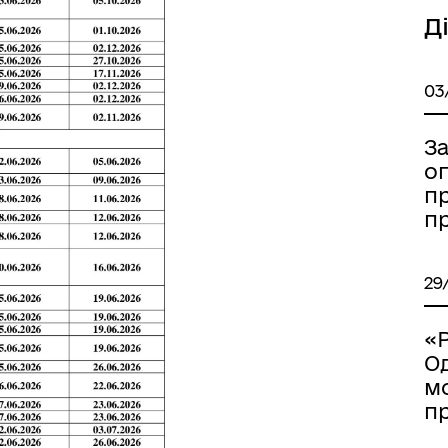
Д
03
Книга пам'яті полеглих за
З
дерна рівність
Україну
оп
пр
п
29
«Р
О
м
п
ормаційна безпека та
Військовослужбовцям,
нічний захист інформації
ветеранам та їхнім родина