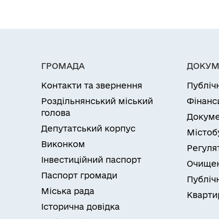
ГРОМАДА
ДОКУМ
Контакти та звернення
Публіч
Роздільнянський міський
Фінанс
голова
Докуме
Депутатський корпус
Містоб
Виконком
Регуля
Інвестиційний паспорт
Очищен
Паспорт громади
Публічн
Міська рада
Кварти
Історична довідка