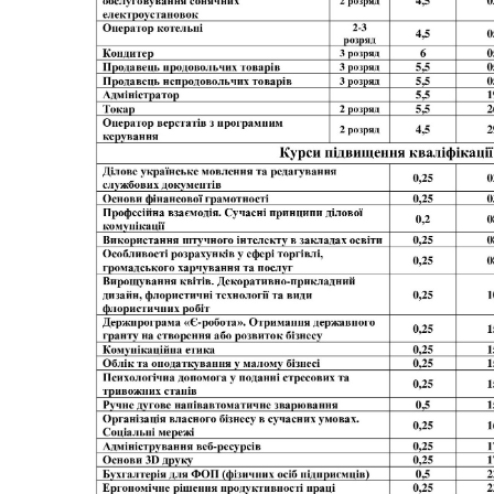
Трансляції
Ген
Інф
Графіки прийому громадян
тех