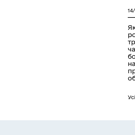
14
Як
р
тр
ча
б
н
п
о
Ус