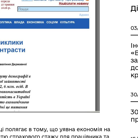
Д
03
Книга пам'яті полеглих за
дерна рівність
Україну
І
«В
з
д
кр
30
30
ормаційна безпека та
Військовослужбовцям,
пр
нічний захист інформації
ветеранам та їхнім родина
і полягає в тому, що уявна економія на
стю страхового стажу для працівника та