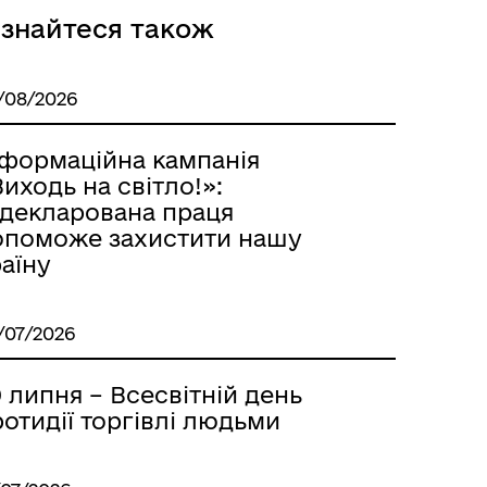
ізнайтеся також
/08/2026
Розклад автобусів Роздільна-
Лиманське
нформаційна кампанія
иходь на світло!»:
адекларована праця
опоможе захистити нашу
аїну
/07/2026
 липня – Всесвітній день
отидії торгівлі людьми
м