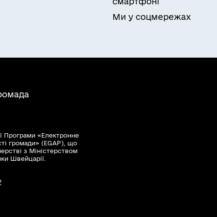
смартфоні
Ми у соцмережах
громада
ї Програми «Електронне
сті громади» (EGAP), що
нерстві з Міністерством
мки Швейцарії.
?