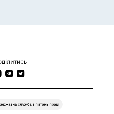
Розклад пасажирських потягів
оділитись
Розклад автобусів Одеса-
Роздільна
ержавна служба з питань праці