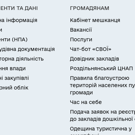
ЕНТИ ТА ДАНІ
ГРОМАДЯНАМ
на інформація
Кабінет мешканця
и
Вакансії
нти (НПА)
Послуги
удівна документація
Чат-бот «СВОЇ»
торна діяльність
Довідник закладів
ня влади
Роздільнянський ЦНАП
і закупівлі
Правила благоустрою
територій населених пу
рний облік
громади
Час на себе
Подача заявок на реєст
до закладів дошкільної 
Одещина туристична у