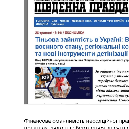
Трансляції
Ген
Інф
Графіки прийому громадян
тех
Фінансова оманливість неофіційної прац
податках сьогодні обертається відсутні