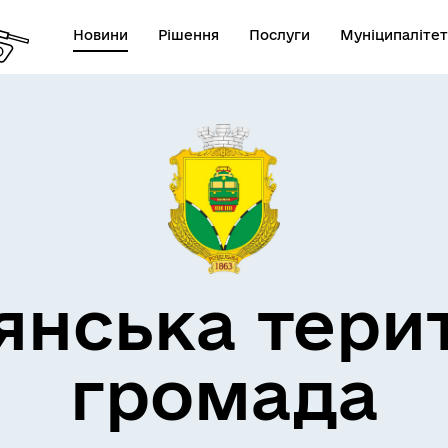
Новини
Рішення
Послуги
Муніципалітет
кти незламності
Пам’яті військових громад
янська тери
громада