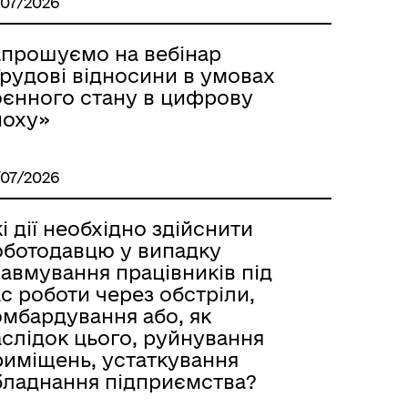
/07/2026
апрошуємо на вебінар
Трудові відносини в умовах
оєнного стану в цифрову
поху»
/07/2026
і дії необхідно здійснити
оботодавцю у випадку
авмування працівників під
с роботи через обстріли,
омбардування або, як
аслідок цього, руйнування
риміщень, устаткування
бладнання підприємства?