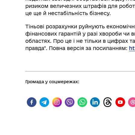
ризиком величезних штрафів для робот
це ще й нестабільність бізнесу.
Тіньові розрахунки руйнують економічн
фінансових гарантій у разі хвороби чи в
областях. Про це і не тільки в цифрах 
правда". Повна версія за посиланням:
ht
Колегіальні органи (ради,
Рад
робочі групи, комісії)
Громада у соцмережах: