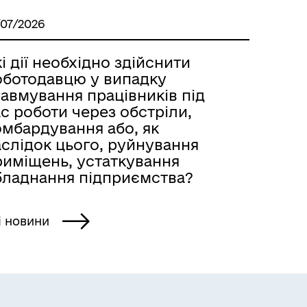
/07/2026
і дії необхідно здійснити
оботодавцю у випадку
авмування працівників під
с роботи через обстріли,
омбардування або, як
аслідок цього, руйнування
риміщень, устаткування
бладнання підприємства?
і новини