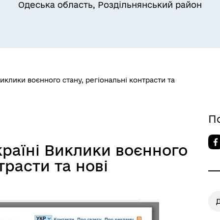
Одеська область, Роздільнянський район
Квитки на потяг для
ільний захист населення
військовослужбовців та їх
сімей
 Виклики воєнного стану, регіональні контрасти та
П
Україні Виклики воєнного
а безбар’єрності
Учасникам бойових дій
трасти та нові
Д