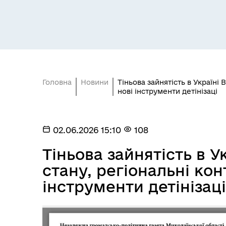
Засідання постійних комісій
Цив
Головна
Новини
Тіньова зайнятість в Україні
нові інструменти детінізаці
02.06.2026 15:10
108
Засідання виконавчого
Тіньова зайнятість в 
Рад
комітету
стану, регіональні кон
інструменти детінізаці