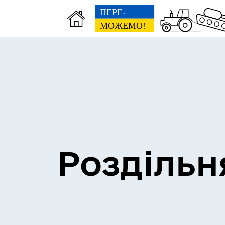
Сесії міської ради
Пун
Роздільн