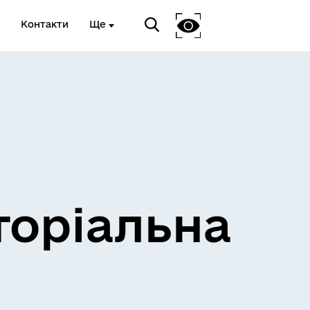
Контакти
Ще
и
Розклад електричок
торіальна