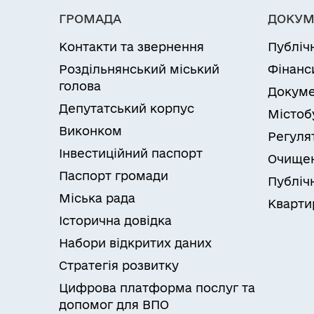
ГРОМАДА
ДОКУМ
Контакти та звернення
Публіч
Роздільнянський міський
Фінанс
голова
Докуме
Депутатський корпус
Містоб
Виконком
Регуля
Інвестиційний паспорт
Очищен
Паспорт громади
Публічн
Міська рада
Кварти
Історична довідка
Набори відкритих даних
Стратегія розвитку
Цифрова платформа послуг та
допомог для ВПО