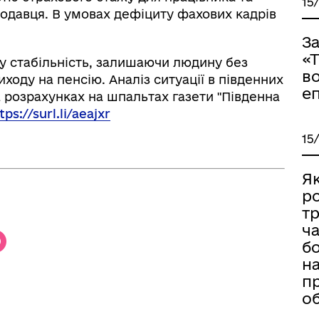
15
одавця. В умовах дефіциту фахових кадрів
З
«
у стабільність, залишаючи людину без
в
иходу на пенсію. Аналіз ситуації в південних
е
та розрахунках на шпальтах газети "Південна
tps://surl.li/aeajxr
15
іаційний фон
Електронна черга в ТЦК
Як
р
тр
ча
б
н
п
о