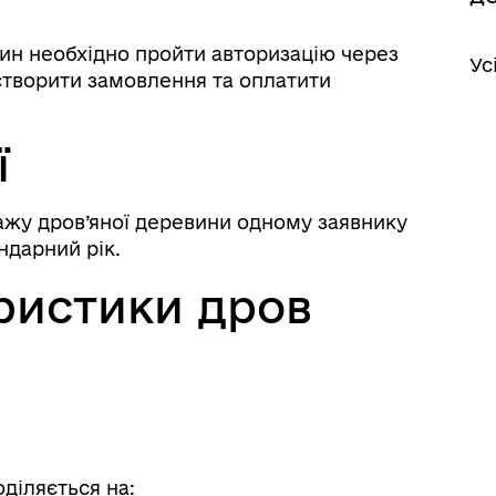
ин необхідно пройти авторизацію через
Ус
створити замовлення та оплатити
ї
жу дров’яної деревини одному заявнику
іаційний фон
Електронна черга в ТЦК
ндарний рік.
ристики дров
діляється на: