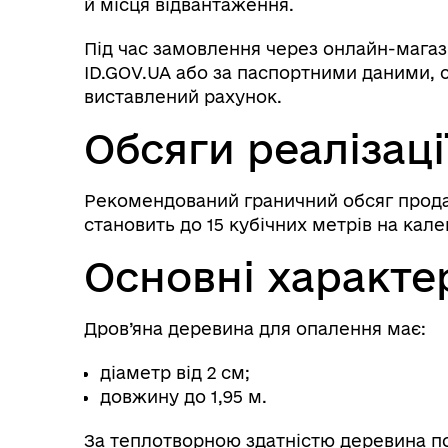
й місця відвантаження.
Під час замовлення через онлайн-магаз
ID.GOV.UA або за паспортними даними, 
виставлений рахунок.
Обсяги реалізаці
Колегіальні органи (ради,
Рекомендований граничний обсяг прода
Рад
робочі групи, комісії)
становить до 15 кубічних метрів на кале
Основні характе
Дров’яна деревина для опалення має:
діаметр від 2 см;
довжину до 1,95 м.
За теплотворною здатністю деревина по