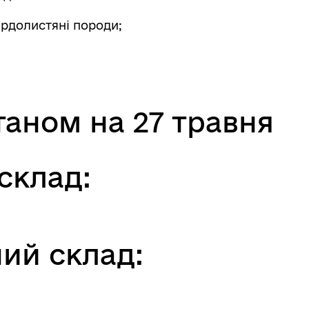
вердолистяні породи;
таном на 27 травня
склад:
ий склад: