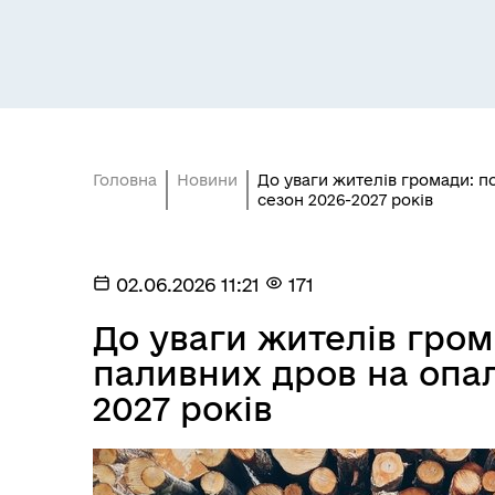
Головна
Новини
До уваги жителів громади: 
Засідання постійних комісій
Цив
сезон 2026-2027 років
02.06.2026 11:21
171
До уваги жителів гро
паливних дров на опа
2027 років