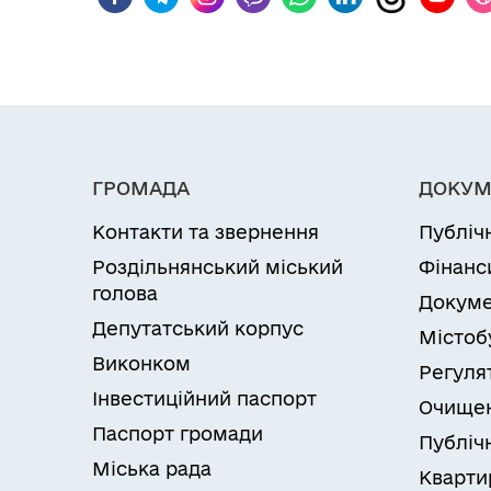
ГРОМАДА
ДОКУМ
Контакти та звернення
Публіч
Роздільнянський міський
Фінанс
голова
Докуме
Депутатський корпус
Містоб
Виконком
Регуля
Інвестиційний паспорт
Очищен
Паспорт громади
Публічн
Міська рада
Кварти