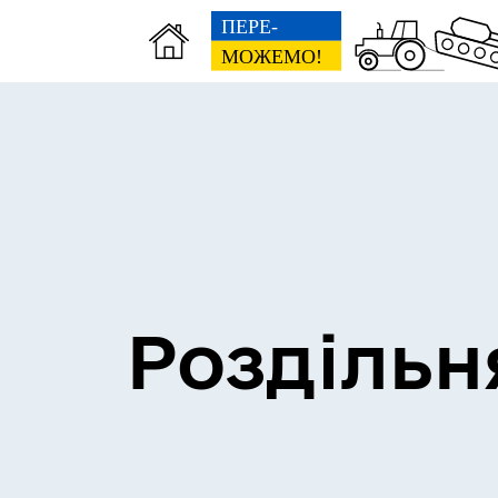
Сесії міської ради
Пун
Роздільн