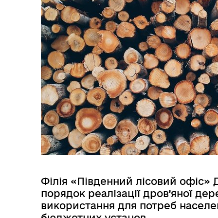
Засідання виконавчого
Рад
комітету
Філія «Південний лісовий офіс» 
порядок реалізації дров’яної д
Трансляції
Ген
використання для потреб населен
бюджетних установ.