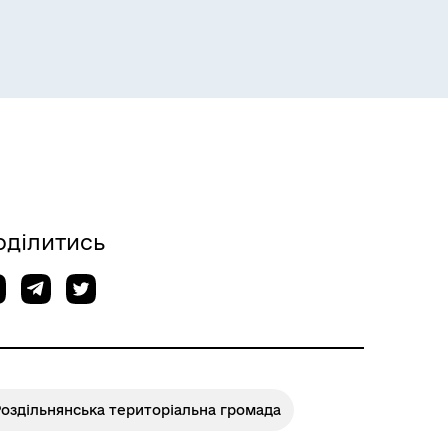
Розклад пасажирських потягів
оділитись
оздільнянська територіальна громада