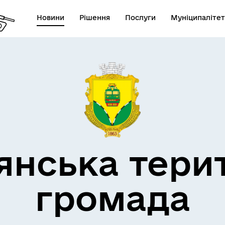
Новини
Рішення
Послуги
Муніципалітет
кти незламності
Пам’яті військових громад
янська тери
громада