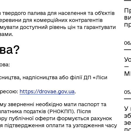
П
 твердого палива для населення та об’єктів
в
деревини для комерційних контрагентів
п
мувати доступний рівень цін та гарантувати
вами.
06
ва?
Ус
ова:
—
М
ицтва, надлісництва або філії ДП «Ліси
ормаційна безпека та
Військовослужбовцям,
дресою:
https://drovae.gov.ua
.
05
нічний захист інформації
ветеранам та їхнім родина
у зверненні необхідно мати паспорт та
У
платника податків (РНОКПП). Після
зб
ору публічної оферти формується рахунок
з
я підтвердження оплати та узгодження часу
д