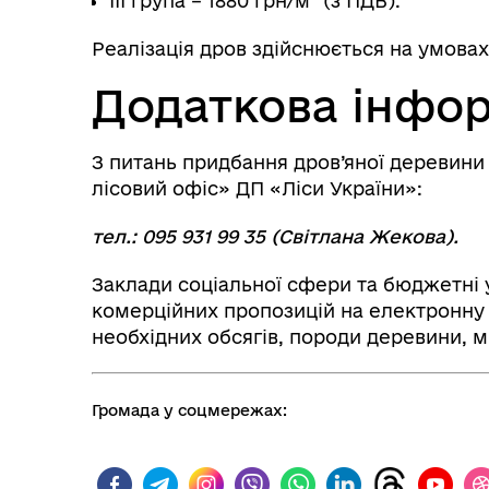
ІІІ група – 1880 грн/м³ (з ПДВ).
Реалізація дров здійснюється на умова
Додаткова інфо
З питань придбання дров’яної деревини
лісовий офіс» ДП «Ліси України»:
тел.: 095 931 99 35 (Світлана Жекова).
Заклади соціальної сфери та бюджетні
комерційних пропозицій на електронну
необхідних обсягів, породи деревини, м
Громада у соцмережах: