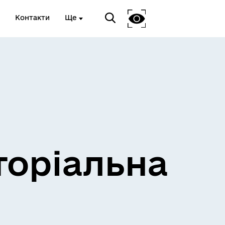
Контакти
Ще
и
Розклад електричок
торіальна