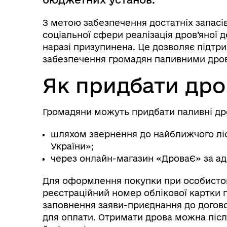
З метою забезпечення достатніх запасів
соціальної сфери реалізація дров’яної 
наразі призупинена. Це дозволяє підтри
забезпечення громадян паливними дро
Як придбати дро
Громадяни можуть придбати паливні др
шляхом звернення до найближчого лісн
України»;
Інф
Графіки прийому громадян
через онлайн-магазин «ДроваЄ» за а
тех
Для оформлення покупки при особистом
реєстраційний номер облікової картки 
заповнення заяви-приєднання до догов
для оплати. Отримати дрова можна післ