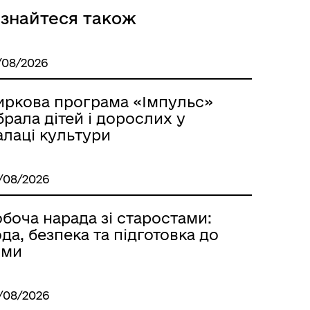
ізнайтеся також
Розклад автобусів Одеса-
Роздільна
/08/2026
иркова програма «Імпульс»
брала дітей і дорослих у
алаці культури
/08/2026
боча нарада зі старостами:
да, безпека та підготовка до
ими
Розклад автобусів Роздільна-
Лиманське
/08/2026