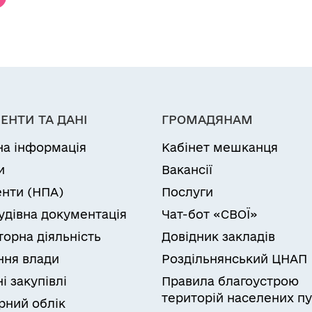
ЕНТИ ТА ДАНІ
ГРОМАДЯНАМ
на інформація
Кабінет мешканця
и
Вакансії
нти (НПА)
Послуги
удівна документація
Чат-бот «СВОЇ»
торна діяльність
Довідник закладів
ня влади
Роздільнянський ЦНАП
і закупівлі
Правила благоустрою
територій населених пу
рний облік