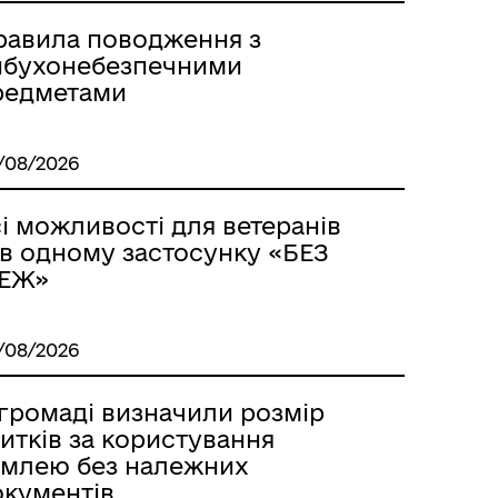
равила поводження з
ибухонебезпечними
редметами
/08/2026
і можливості для ветеранів
 в одному застосунку «БЕЗ
ЕЖ»
/08/2026
м
 громаді визначили розмір
итків за користування
емлею без належних
окументів