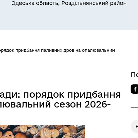
Одеська область, Роздільнянський район
Квитки на потяг для
порядок придбання паливних дров на опалювальний
ільний захист населення
військовослужбовців та їх
сімей
П
мади: порядок придбання
лювальний сезон 2026-
Р