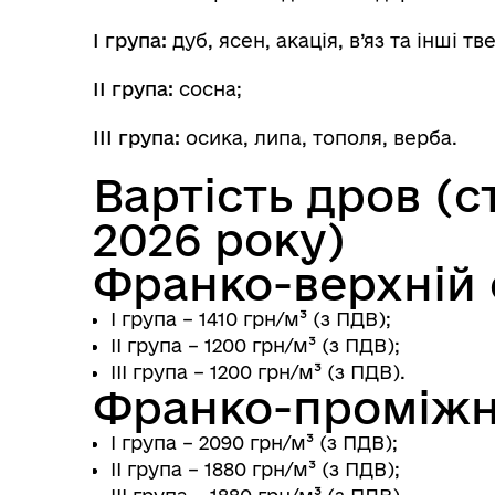
І група:
дуб, ясен, акація, в’яз та інші т
ІІ група:
сосна;
ІІІ група:
осика, липа, тополя, верба.
Вартість дров (с
2026 року)
Франко-верхній 
І група – 1410 грн/м³ (з ПДВ);
ІІ група – 1200 грн/м³ (з ПДВ);
ІІІ група – 1200 грн/м³ (з ПДВ).
Франко-проміжн
І група – 2090 грн/м³ (з ПДВ);
ІІ група – 1880 грн/м³ (з ПДВ);