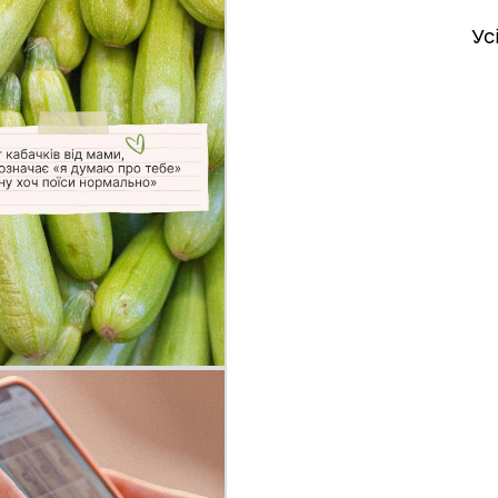
Ус
іаційний фон
Електронна черга в ТЦК