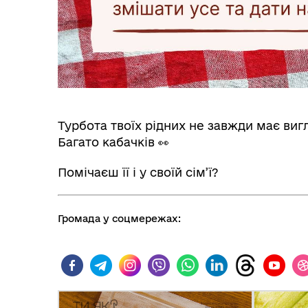
Турбота твоїх рідних не завжди має вигл
Багато кабачків 👀
Помічаєш її і у своїй сім’ї?
Інф
Графіки прийому громадян
Громада у соцмережах:
тех