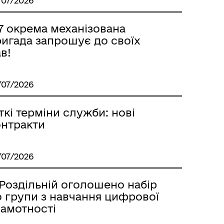
/07/2026
7 окрема механізована
ригада запрошує до своїх
в!
/07/2026
ткі терміни служби: нові
онтракти
/07/2026
м
 Роздільній оголошено набір
о групи з навчання цифрової
рамотності