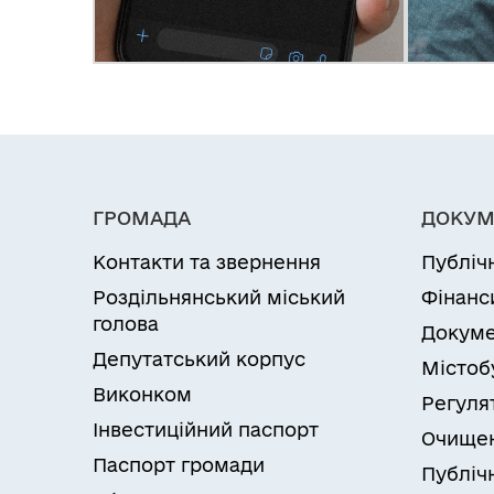
ГРОМАДА
ДОКУМ
Контакти та звернення
Публіч
Роздільнянський міський
Фінанс
голова
Докуме
Депутатський корпус
Містоб
Виконком
Регуля
Інвестиційний паспорт
Очищен
Паспорт громади
Публічн