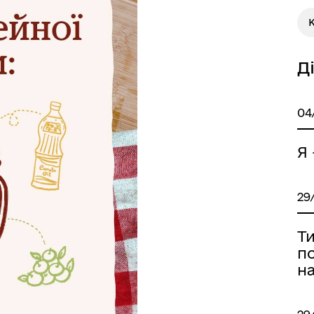
К
а безбар’єрності
Учасникам бойових дій
Д
04
Я 
29
Т
по
н
Книга пам'яті полеглих за
дерна рівність
Україну