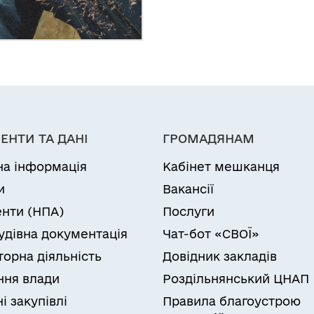
ЕНТИ ТА ДАНІ
ГРОМАДЯНАМ
на інформація
Кабінет мешканця
и
Вакансії
нти (НПА)
Послуги
удівна документація
Чат-бот «СВОЇ»
торна діяльність
Довідник закладів
ня влади
Роздільнянський ЦНАП
і закупівлі
Правила благоустрою