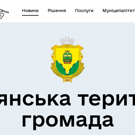
Новини
Рішення
Послуги
Муніципалітет
кти незламності
Пам’яті військових громад
янська тери
громада