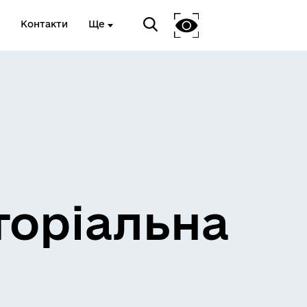
Контакти
Ще
и
Розклад електричок
торіальна