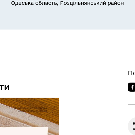
Одеська область, Роздільнянський район
Квитки на потяг для
ільний захист населення
військовослужбовців та їх
сімей
П
ти
В
«