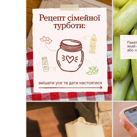
Колегіальні органи (ради,
Рад
робочі групи, комісії)