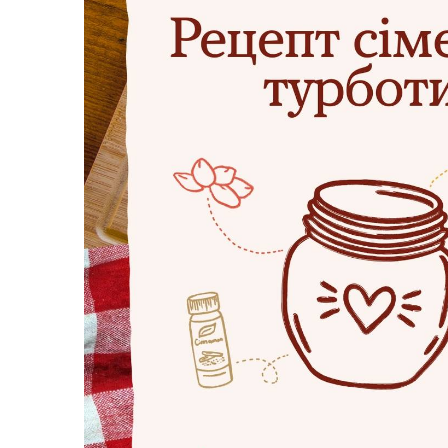
Засідання виконавчого
Рад
комітету
Трансляції
Ген