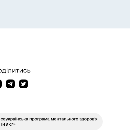
Розклад пасажирських потягів
оділитись
сеукраїнська програма ментального здоров’я
Ти як?»