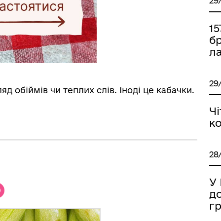
29
15
б
ла
29
яд обіймів чи теплих слів. Іноді це кабачки.
Чі
к
ормаційна безпека та
Військовослужбовцям,
28
нічний захист інформації
ветеранам та їхнім родина
У
д
г