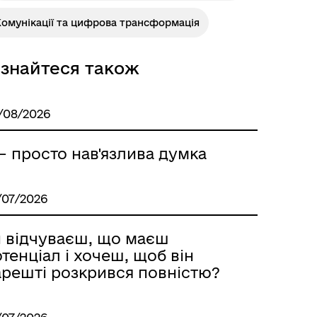
омунікації та цифрова трансформація
Розклад автобусів Одеса-
Роздільна
ізнайтеся також
/08/2026
– просто нав'язлива думка
/07/2026
и відчуваєш, що маєш
тенціал і хочеш, щоб він
арешті розкрився повністю?
Розклад автобусів Роздільна-
Лиманське