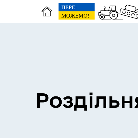
Сесії міської ради
Пун
Роздільн