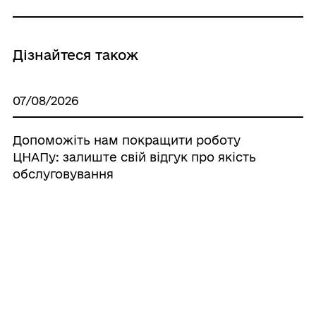
Дізнайтеся також
07/08/2026
Допоможіть нам покращити роботу
ЦНАПу: залиште свій відгук про якість
обслуговування
07/08/2026
Циркова програма «Імпульс» зібрала
дітей і дорослих у Палаці культури