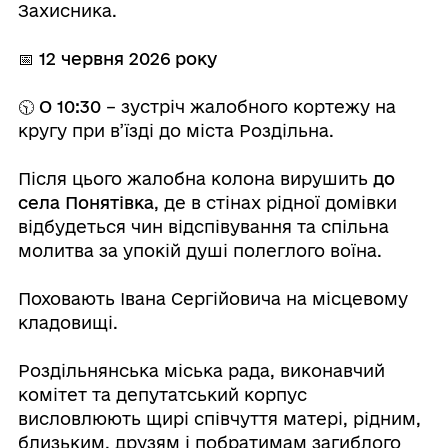
Захисника.
⠀
📅 12 червня 2026 року
⠀
🕥
О 10:30
– зустріч жалобного кортежу на
кругу при в’їзді до міста Роздільна.
⠀
Після цього жалобна колона вирушить
до
села Понятівка
, де в стінах рідної домівки
відбудеться чин відспівування та спільна
молитва за упокій душі полеглого воїна.
⠀
Поховають Івана Сергійовича на місцевому
кладовищі.
⠀
Роздільнянська міська рада, виконавчий
комітет та депутатський корпус
висловлюють щирі співчуття матері, рідним,
близьким, друзям і побратимам загиблого