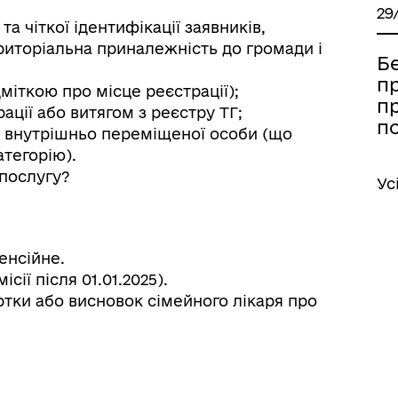
29
та чіткої ідентифікації заявників,
риторіальна приналежність до громади і
Бе
п
міткою про місце реєстрації);
п
ації або витягом з реєстру ТГ;
п
ік внутрішньо переміщеної особи (що
тегорію).
 послугу?
Ус
іаційний фон
Електронна черга в ТЦК
енсійне.
ії після 01.01.2025).
ртки або висновок сімейного лікаря про