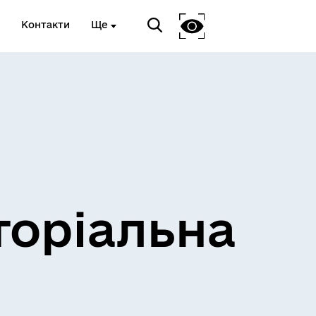
Контакти
Ще
и
Розклад електричок
торіальна