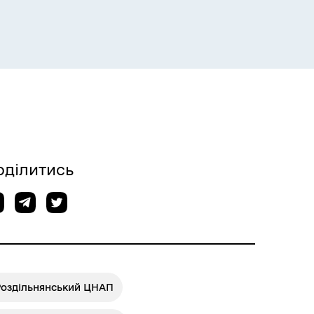
Розклад пасажирських потягів
оділитись
Роздільнянський ЦНАП