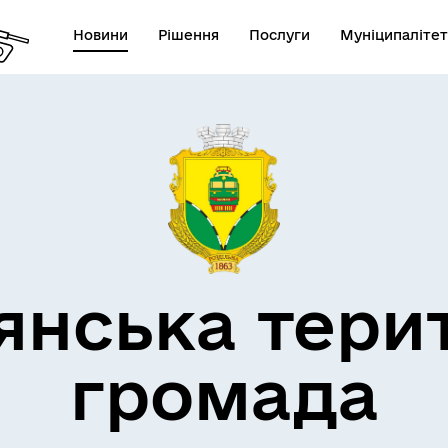
Новини
Рішення
Послуги
Муніципалітет
кти незламності
Пам’яті військових громад
янська тери
громада