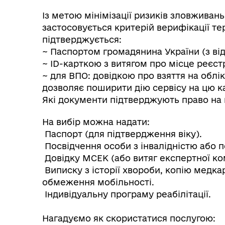
Із метою мінімізації ризиків зловживань 
застосовується критерій верифікації те
підтверджується:
~ Паспортом громадянина України (з від
~ ID-карткою з витягом про місце реєстр
~ для ВПО: довідкою про взяття на обл
дозволяє поширити дію сервісу на цю ка
Які документи підтверджують право на
На вибір можна надати:
Колегіальні органи (ради,
Рад
Паспорт (для підтвердження віку).
робочі групи, комісії)
Посвідчення особи з інвалідністю або п
Довідку МСЕК (або витяг експертної коміс
Виписку з історії хвороби, копію медка
обмеження мобільності.
Індивідуальну програму реабілітації.
Нагадуємо як скористатися послугою: