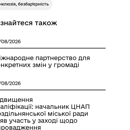
нклюзія, безбар'єрність
ізнайтеся також
Розклад автобусів Одеса-
Роздільна
/08/2026
іжнародне партнерство для
нкретних змін у громаді
/08/2026
ідвищення
аліфікації: начальник ЦНАП
здільнянської міської ради
яв участь у заході щодо
Розклад автобусів Роздільна-
провадження