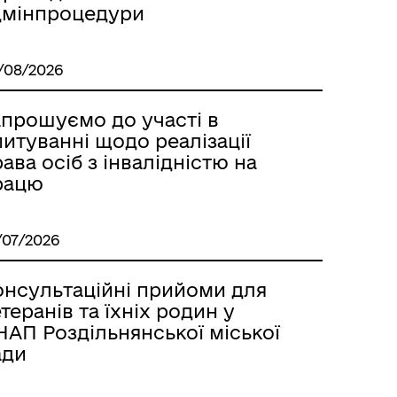
Лиманське
дмінпроцедури
/08/2026
апрошуємо до участі в
итуванні щодо реалізації
ава осіб з інвалідністю на
рацю
/07/2026
онсультаційні прийоми для
теранів та їхніх родин у
м
НАП Роздільнянської міської
ади