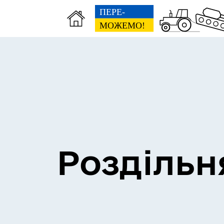
Сесії міської ради
Пун
Роздільн