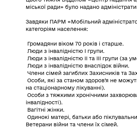
міської ради» було надано адміністрат
Завдяки ПАРМ «Мобільний адміністрато
категоріям населення:
Громадяни віком 70 років і старше.
Люди з інвалідністю І групи.
Люди з інвалідністю ІІ та ІІІ групи (за 
Люди з інвалідністю внаслідок війни.
Члени сімей загиблих Захисників та За
Особи, які за станом здоров’я не можут
на стаціонарному лікуванні).
Особи з тяжкими хронічними захворюва
інвалідності).
Інф
Графіки прийому громадян
Вагітні жінки.
тех
Одинокі матері, батьки або піклувальн
Ветерани війни та члени їх сімей.