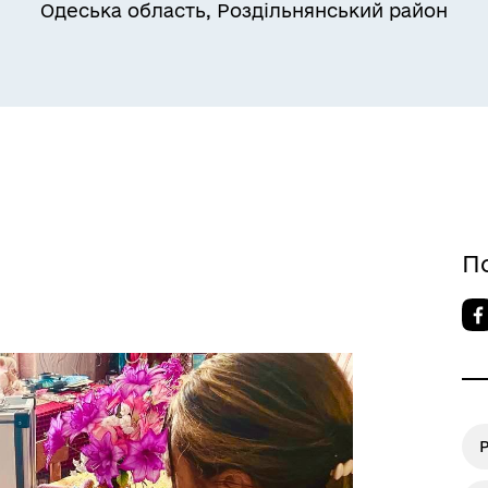
Одеська область, Роздільнянський район
Квитки на потяг для
ільний захист населення
військовослужбовців та їх
сімей
П