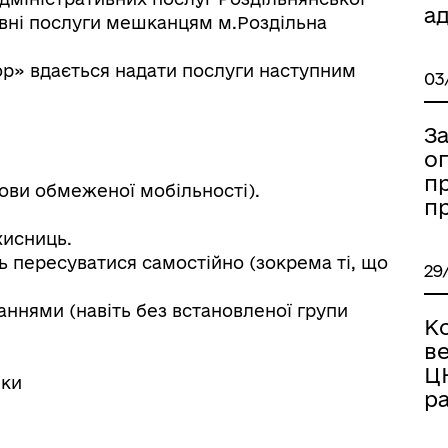
Україну
а
ивні послуги мешканцям м.Роздільна
р» вдається надати послуги наступним
03
З
оп
пр
умови обмеженої мобільності).
п
хисниць.
ь пересуватися самостійно (зокрема ті, що
29
ннями (навіть без встановленої групи
К
ормаційна безпека та
Військовослужбовцям,
ве
нічний захист інформації
ветеранам та їхнім родина
Ц
ики
р