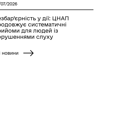
/07/2026
збар’єрність у дії: ЦНАП
родовжує систематичні
рийоми для людей із
орушеннями слуху
і новини