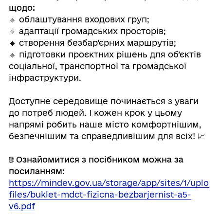
щодо:
🔹 облаштування входових груп;
🔹 адаптації громадських просторів;
🔹 створення безбар’єрних маршрутів;
🔹 підготовки проєктних рішень для об’єктів
соціальної, транспортної та громадської
інфраструктури.
⠀
Доступне середовище починається з уваги
до потреб людей. І кожен крок у цьому
напрямі робить наше місто комфортнішим,
безпечнішим та справедливішим для всіх! 📈
⠀
🌐 Ознайомитися з посібником можна за
посиланням:
https://mindev.gov.ua/storage/app/sites/1/uploa
files/buklet-mdct-fizicna-bezbarjernist-a5-
v6.pdf