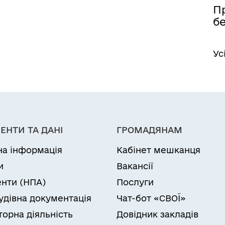
П
бе
Ус
ЕНТИ ТА ДАНІ
ГРОМАДЯНАМ
на інформація
Кабінет мешканця
и
Вакансії
нти (НПА)
Послуги
удівна документація
Чат-бот «СВОЇ»
торна діяльність
Довідник закладів