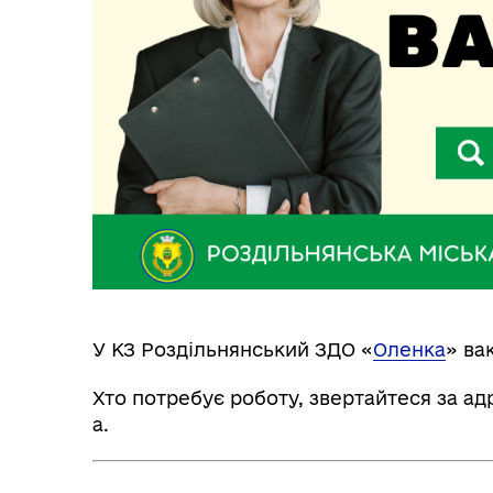
Трансляції
Ген
Інф
Графіки прийому громадян
тех
У КЗ Роздільнянський ЗДО «
Оленка
» ва
Хто потребує роботу, звертайтеся за ад
а.