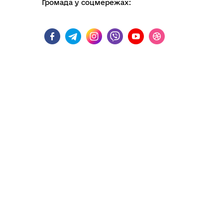
Громада у соцмережах:
Колегіальні органи (ради,
Рад
робочі групи, комісії)