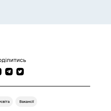
Розклад пасажирських потягів
оділитись
Розклад автобусів Одеса-
Роздільна
світа
Вакансії