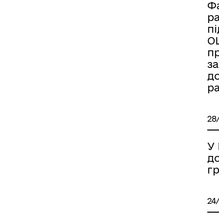
Ф
р
п
О
іаційний фон
Електронна черга в ТЦК
пр
за
д
р
28
У
д
г
24