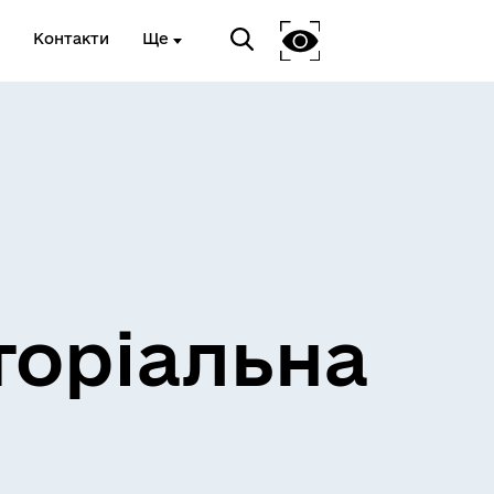
Контакти
Ще
и
Розклад електричок
торіальна