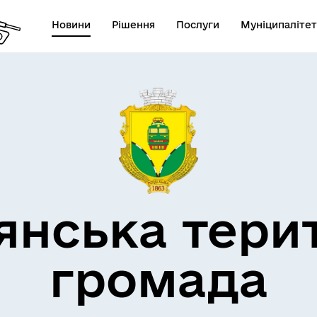
Новини
Рішення
Послуги
Муніципалітет
кти незламності
Пам’яті військових громад
янська тери
громада
Квитки на потяг для