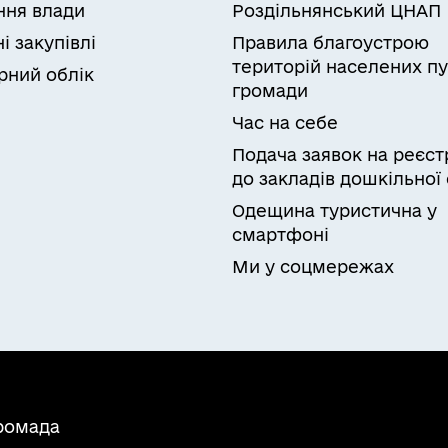
ня влади
Роздільнянський ЦНАП
і закупівлі
Правила благоустрою
територій населених пу
рний облік
громади
Час на себе
Подача заявок на реєст
до закладів дошкільної 
Одещина туристична у
смартфоні
Ми у соцмережах
громада