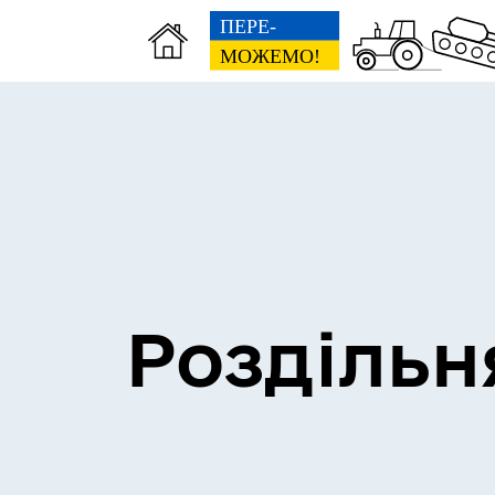
Сесії міської ради
Пун
Роздільн