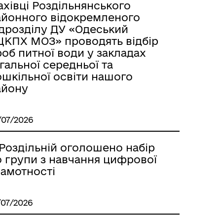
ахівці Роздільнянського
айонного відокремленого
ідрозділу ДУ «Одеський
ЦКПХ МОЗ» проводять відбір
об питної води у закладах
гальної середньої та
ошкільної освіти нашого
айону
/07/2026
 Роздільній оголошено набір
о групи з навчання цифрової
рамотності
/07/2026