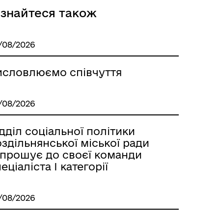
ізнайтеся також
Розклад автобусів Роздільна-
Лиманське
/08/2026
исловлюємо співчуття
/08/2026
дділ соціальної політики
здільнянської міської ради
апрошує до своєї команди
м
еціаліста І категорії
/08/2026