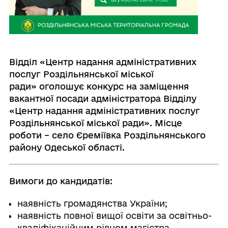
Відділ «Центр надання адміністративних
послуг Роздільнянської міської
ради» оголошує конкурс на заміщення
вакантної посади адміністратора Відділу
«Центр надання адміністративних послуг
Роздільнянської міської ради». Місце
роботи – село Єреміївка Роздільнянського
району Одеської області.
Вимоги до кандидатів:
наявність громадянства України;
наявність повної вищої освіти за освітньо-
кваліфікаційним рівнем магістра,