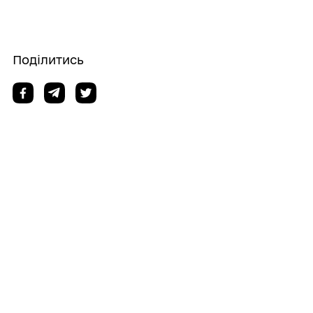
Поділитись
Дізнайтеся також
05/08/2026
Підвищення кваліфікації: начальник
ЦНАП Роздільнянської міської ради взяв
участь у заході щодо впровадження
адмінпроцедури