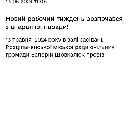
13.05.2024 11:06
...
Новий робочий тиждень розпочався
з апаратної наради!
13 травня 2024 року в залі засідань
Роздільнянської міської ради очільник
громади Валерій Шовкалюк провів
щотижневу апаратну нараду, на якій були
присутні секретар міської ради, керуючий
справами, заступники міського голови,
начальники управлінь та ...
13.05.2024 10:14
Сільгоспвиробникам усіх форм
власності (Сигналізаційне
повідомлення №8 від 09.05.2024 р.)
При проведенні обстеження посівів озимого