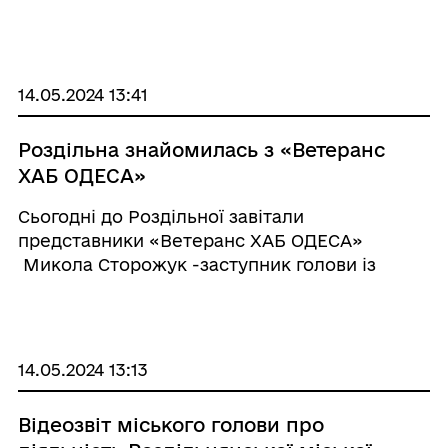
координується в межах Всеукраїнської
програми ментального здоровʼя, ініційованої
першою леді, Оленою Зеленською. В звʼязку
з вищезазначеним ...
14.05.2024 13:41
Роздільна знайомилась з «Ветеранс
ХАБ ОДЕСА»
Сьогодні до Роздільної завітали
представники «Ветеранс ХАБ ОДЕСА»
Микола Сторожук -заступник голови із
стратегічних комунікацій; Уляна Громович –
заступниця керівника, проєктна
менеджерка; Анастасія Бойко – юристка, ...
14.05.2024 13:13
Відеозвіт міського голови про