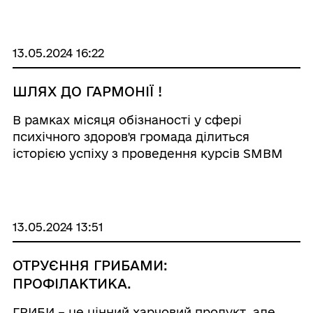
шкільні ліги» з волейболу та футзалу. Захід
проводився під гаслом « ...
13.05.2024 16:22
ШЛЯХ ДО ГАРМОНІЇ !
В рамках місяця обізнаності у сфері
психічного здоров'я громада ділиться
історією успіху з проведення курсів SMBM
«Зцілення душі та тіла» фахівцями КЗ
«Роздільнянський ліцей №1», психологом
Оленою Манолій та соціальним педагого ...
13.05.2024 13:51
ОТРУЄННЯ ГРИБАМИ:
ПРОФІЛАКТИКА.
ГРИБИ – це цінний харчовий продукт, але