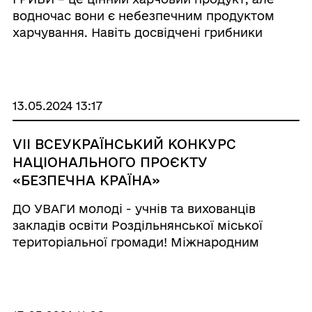
водночас вони є небезпечним продуктом
харчування. Навіть досвідчені грибники
мають ретельно дотримуватись правил
безпеки, тому що вживання дикорослих
грибів (серед яких є багато отруйних)
небезпечно через загр ...
13.05.2024 13:17
VІІ ВСЕУКРАЇНСЬКИЙ КОНКУРС
НАЦІОНАЛЬНОГО ПРОЄКТУ
«БЕЗПЕЧНА КРАЇНА»
ДО УВАГИ молоді - учнів та вихованців
закладів освіти Роздільнянської міської
територіальної громади! Міжнародним
благодійним фондом допомоги
постраждалим внаслідок дорожньо-
транспортних пригод спільно з
Міністерством освіти та науки України, за п