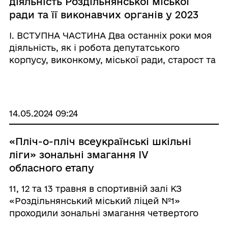
діяльність Роздільнянської міської
ради та її виконавчих органів у 2023
році
I. ВСТУПНА ЧАСТИНА Два останніх роки моя
діяльність, як і робота депутатського
корпусу, виконкому, міської ради, старост та
керівників підприємств, установ, та закладів
були підпорядковані суворим вимогам
воєнного часу. У цьому відео я надам
коротки ...
14.05.2024 09:24
«Пліч-о-пліч всеукраїнські шкільні
ліги» зональні змагання IV
обласного етапу
11, 12 та 13 травня в спортивній залі КЗ
«Роздільнянський міський ліцей №1»
проходили зональні змагання четвертого
обласного етапу «Пліч-о-пліч Всеукраїнські