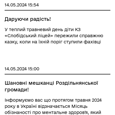
14.05.2024 15:54
Даруючи радість!
У теплий травневий день діти КЗ
«Слобідський ліцей» пережили справжню
казку, коли на їхній поріг ступили фахівці
Tdh. Атмосфера відразу наповнилася
радістю та позитивними емоціями, адже
гості привезли з собою не лише цікаві
розваги, а й незаб ...
14.05.2024 15:00
Шановні мешканці Роздільнянської
громади!
Інформуємо вас що протягом травня 2024
року в Україні відзначається Місяць
обізнаності про ментальне здоровʼя, який