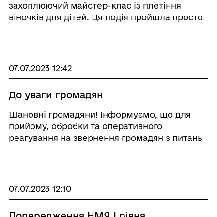
захоплюючий майстер-клас із плетіння
віночків для дітей. Ця подія пройшла просто
неба на галявині та була присвячена
давньому язичницькому святкуванню Івана
Купала, яке завжди наповнене містикою та
традиціями. Організа ...
07.07.2023 12:42
До уваги громадян
Шановні громадяни! Інформуємо, що для
прийому, обробки та оперативного
реагування на звернення громадян з питань
стану захисних споруд цивільного захисту на
території Роздільнянського району
функціонує телефонна «гаряча лінія» за
номерами т ...
07.07.2023 12:10
Попередження НМЯ І рівня