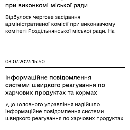
при виконкомі міської ради
Відбулося чергове засідання
адміністративної комісії при виконавчому
комітеті Роздільнянської міської ради. На
ньому розглядалося два питання щодо
продажу алкогольних напоїв та тютюнових
виробів неповнолітнім, що заборонено
законодавством України. ...
08.07.2023 15:50
Інформаційне повідомлення
системи швидкого реагування по
харчових продуктах та кормах
#RASFF
⚡️До Головного управління надійшло
інформаційне повідомлення системи
швидкого реагування по харчових продуктах
та кормах #RASFF від 3 липня 2023 року №