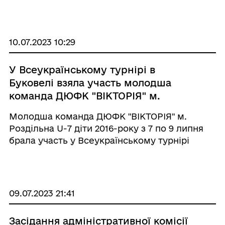
профілактичний рейд серед малозахищених
верств населення. Під час заходу
рятувальники нагадали громадянам про: ☝️
основні правила пожежної безпеки в побуті;
10.07.2023 10:29
...
У Всеукраїнському турнірі в
Буковелі взяла участь молодша
команда ДЮФК "ВІКТОРІЯ" м.
Роздільна
Молодша команда ДЮФК "ВІКТОРІЯ" м.
Роздiльна U-7 діти 2016-року з 7 по 9 липня
брала участь у Всеукраїнському турнірі
"Перлина Карпат" у Буковелі, де разом з
нашими дітьми змагалися ще 24 команди зі
всіх куточків України. За 3 дні д ...
09.07.2023 21:41
Засідання адміністративної комісії