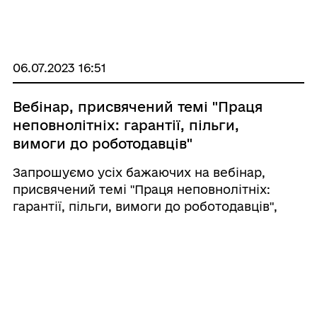
виплати заробітної плати, своєчасної сплати
податків та інших обов’язкових платежів.
Розглядалося нагальне питання щодо
погаше ...
06.07.2023 16:51
Вебінар, присвячений темі "Праця
неповнолітніх: гарантії, пільги,
вимоги до роботодавців"
Запрошуємо усіх бажаючих на вебінар,
присвячений темі "Праця неповнолітніх:
гарантії, пільги, вимоги до роботодавців",
який відбудеться 07 липня о 10:00. Наш захід
спрямований на те, щоб розширити наше
розуміння законодавства та положень, щ ...
06.07.2023 16:47