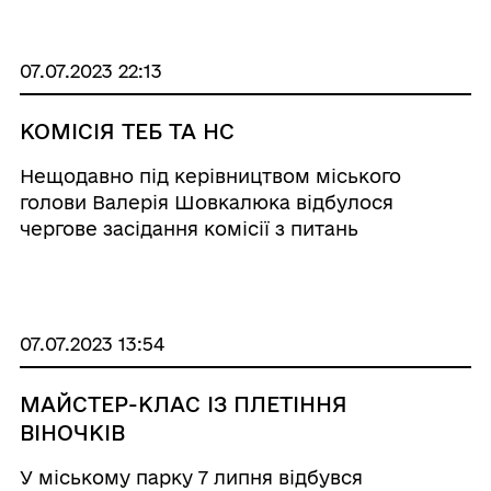
2023.3843-fup8 щодо виявлення новітнього
харчового інгредієнту L-альфа-
гліцерилфосфорилхолін (альфа-GP ...
07.07.2023 22:13
КОМІСІЯ ТЕБ ТА НС
Нещодавно під керівництвом міського
голови Валерія Шовкалюка відбулося
чергове засідання комісії з питань
техногенно-екологічної безпеки та
надзвичайних ситуацій Роздільнянської
міської ради. На ньому розглянули чотири
питання. Щодо поповнення фонду ...
07.07.2023 13:54
МАЙСТЕР-КЛАС ІЗ ПЛЕТІННЯ
ВІНОЧКІВ
У міському парку 7 липня відбувся