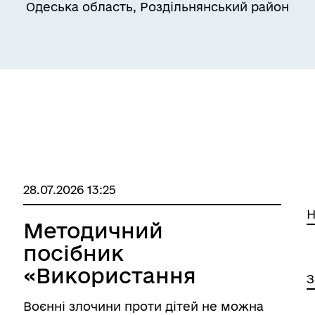
Одеська область, Роздільнянський район
Квитки на потяг для
ільний захист населення
військовослужбовців та їх
сімей
28.07.2026 13:25
Н
Методичний
посібник
«Використання
З
OSINT та
Воєнні злочини проти дітей не можна