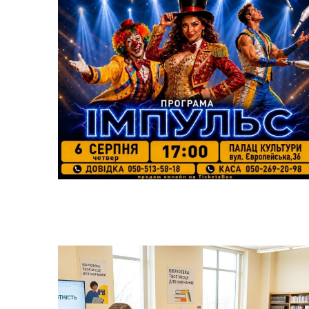
Трансляції
Ген
Інф
Графіки прийому громадян
тех