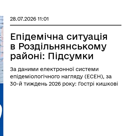
28.07.2026 11:01
Епідемічна ситуація
в Роздільнянському
районі: Підсумки
тижня (20–26 липня
За даними електронної системи
2026 року)
епідеміологічного нагляду (ЕСЕН), за
30-й тиждень 2026 року: Гострі кишкові
інфекції (ГКІ) Захворюваність,
порівняно з попереднім тижнем, зросла
у 2,7 рази — зареєстровано 8 випадків
проти 3. Серед захворілих 6 ...