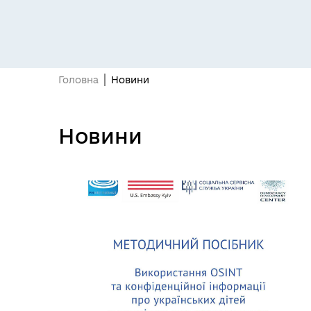
Головна
Новини
Засідання постійних комісій
Цив
Новини