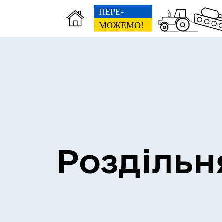
Сесії міської ради
Пун
Роздільн