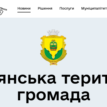
Новини
Рішення
Послуги
Муніципалітет
кти незламності
Пам’яті військових громад
янська тери
громада