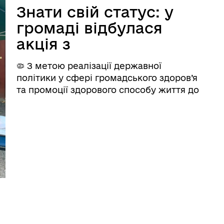
Знати свій статус: у
громаді відбулася
акція з
профілактики
🦠 З метою реалізації державної
гепатитів
політики у сфері громадського здоров’я
та промоції здорового способу життя до
Всесвітнього дня боротьби з вірусними
гепатитами для населення
Роздільнянського району
Роздільнянським РВП ДУ «Одеський
ОЦКПХ МОЗ&raq ...