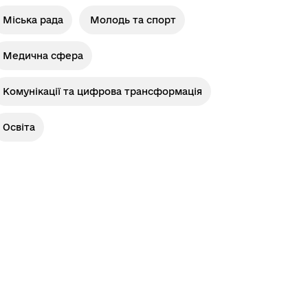
Лиманське
Міська рада
Молодь та спорт
Медична сфера
Комунікації та цифрова трансформація
Освіта
м