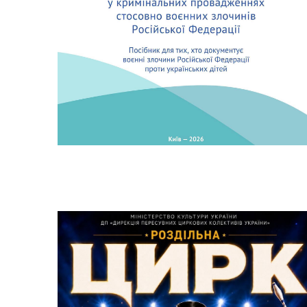
Засідання виконавчого
Рад
комітету