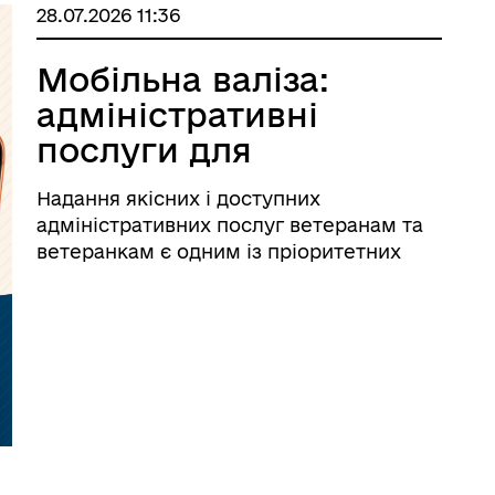
28.07.2026 11:36
Мобільна валіза:
адміністративні
послуги для
ветеранів удома
Надання якісних і доступних
адміністративних послуг ветеранам та
ветеранкам є одним із пріоритетних
напрямів роботи. Для тих, хто через
стан здоров'я або тривале лікування не
має можливості особисто відвідати
Центр надання адміністративних послуг
(ЦНА ...