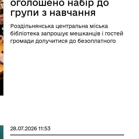
оголошено набір до
групи з навчання
цифрової
Роздільнянська центральна міська
грамотності
бібліотека запрошує мешканців і гостей
громади долучитися до безоплатного
навчання у групі «Будь сучасним!».
Заняття проводитимуться у межах
проєкту «Створення
багатофункціонального простору “Біб ...
іаційний фон
Електронна черга в ТЦК
28.07.2026 11:53