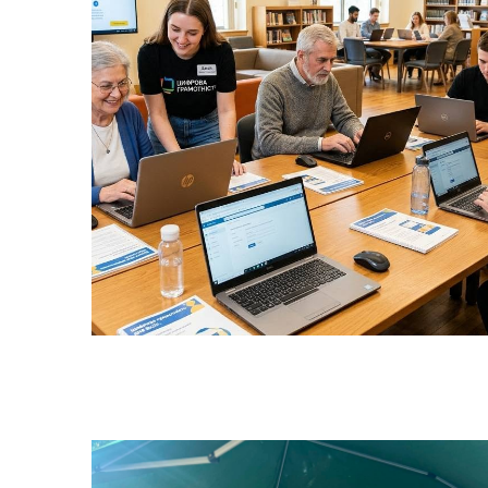
Колегіальні органи (ради,
Рад
робочі групи, комісії)