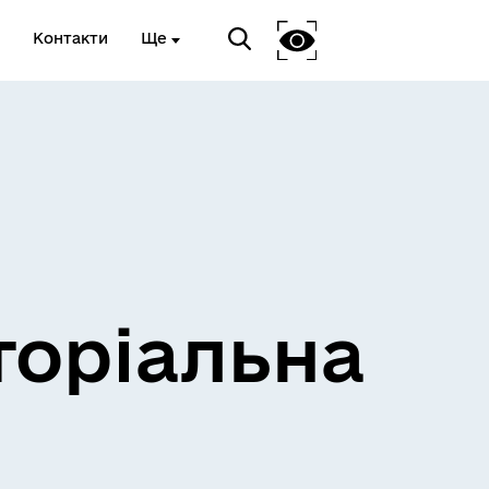
Контакти
Ще
и
Розклад електричок
торіальна