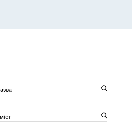
Розклад пасажирських потягів
азва
міст