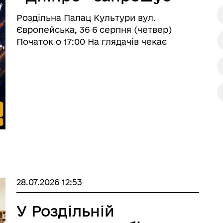
дерна рівність
жителів та гостей
Україну
Роздільна Палац Культури вул.
громади на яскраву
Європейська, 36 6 серпня (четвер)
циркову програму
Початок о 17:00 На глядачів чекає
захоплива атмосфера справжнього
«ІМПУЛЬС»
циркового мистецтва: світло, музика,
емоції, ризик та видовищні номери, що
об’єднаються в одному ритмі неза ...
ормаційна безпека та
Військовослужбовцям,
28.07.2026 12:53
нічний захист інформації
ветеранам та їхнім родина
У Роздільній