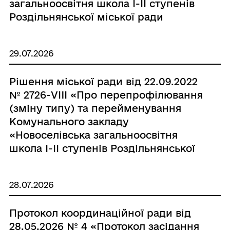
загальноосвітня школа І-ІІ ступенів
Роздільнянської міської ради
Одеської області» (код ЄДРПОУ
25037903) та затвердження статуту в
29.07.2026
новій редакції»
Рішення міської ради від 22.09.2022
№ 2726-VIII «Про перепрофілювання
(зміну типу) та перейменування
Комунального закладу
«Новоселівська загальноосвітня
школа І-ІІ ступенів Роздільнянської
міської ради Одеської області» (код
ЄДРПОУ 25038015) та затвердження
28.07.2026
статуту в новій редакції»
Протокол координаційної ради від
28.05.2026 № 4 «Протокол засідання