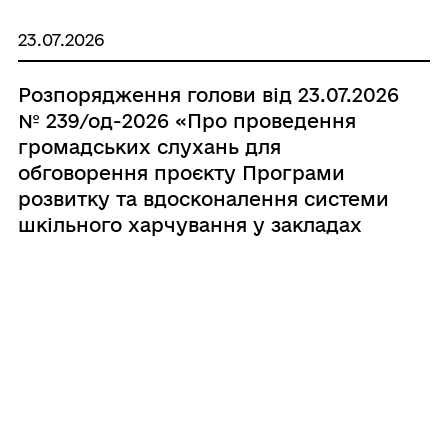
Одеської області» (код ЄДРПОУ
23.07.2026
25038044) та затвердження статуту в
новій редакції»
Розпорядження голови від 23.07.2026
№ 239/од-2026 «Про проведення
громадських слухань для
обговорення проєкту Програми
розвитку та вдосконалення системи
шкільного харчування у закладах
освіти Роздільнянської міської
територіальної громади на 2026-
23.07.2026
2027 роки»
Рішення міської ради № 2769-VIIІ
«Про надання дозволів на розробку
технічних документацій із
землеустрою щодо інвентаризації