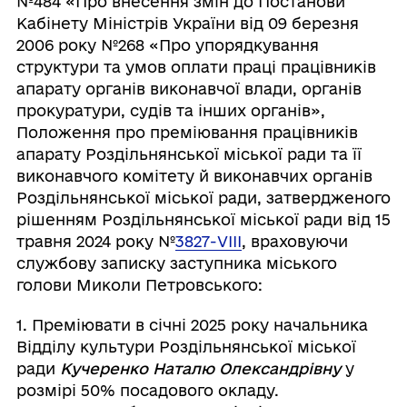
№484 «Про внесення змін до Постанови
Кабінету Міністрів України від 09 березня
2006 року №268 «Про упорядкування
структури та умов оплати праці працівників
апарату органів виконавчої влади, органів
прокуратури, судів та інших органів»,
Положення про преміювання працівників
апарату Роздільнянської міської ради та її
виконавчого комітету й виконавчих органів
Роздільнянської міської ради, затвердженого
рішенням Роздільнянської міської ради від 15
травня 2024 року №
3827-VІІІ
, враховуючи
службову записку заступника міського
голови Миколи Петровського:
1. Преміювати в січні 2025 року начальника
Відділу культури Роздільнянської міської
ради
Кучеренко Наталю Олександрівну
у
розмірі 50% посадового окладу.