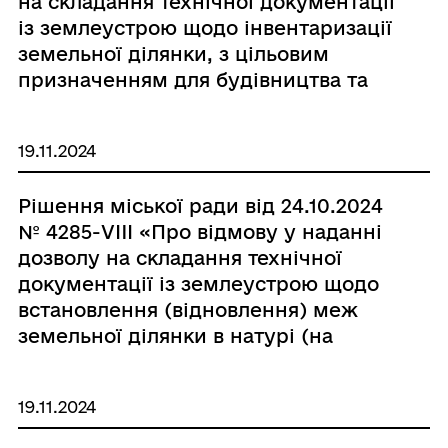
на складання технічної документації
вул. Хмельницького Б., 72-А»
із землеустрою щодо інвентаризації
земельної ділянки, з цільовим
призначенням для будівництва та
обслуговування будівель органів
державної влади та органів
19.11.2024
місцевого самоврядування
розташованої на території
Рішення міської ради від 24.10.2024
Роздільнянської міської
№ 4285-VIII «Про відмову у наданні
територіальної громади
дозволу на складання технічної
Роздільнянського району Одеської
документації із землеустрою щодо
області, м. Роздільна, вул.
встановлення (відновлення) меж
Незалежності, 4а»
земельної ділянки в натурі (на
місцевості) гр. Костюк Олені
Василівні для ведення товарного
19.11.2024
сільськогосподарського
виробництва на території