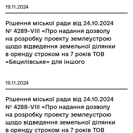
призначення на території
19.11.2024
Роздільнянської міської
територіальної громади
Рішення міської ради від 24.10.2024
Роздільнянського району Одеської
№ 4289-VIII «Про надання дозволу
області, за адресою: с. Бецилове,
на розробку проекту землеустрою
пров. Шкільний, 1-Б»
щодо відведення земельної ділянки
в оренду строком на 7 років ТОВ
«Бецилівське» для іншого
сільськогосподарського
призначення на території
19.11.2024
Роздільнянської міської
територіальної громади
Рішення міської ради від 24.10.2024
Роздільнянського району Одеської
№ 4288-VIII «Про надання дозволу
області, за адресою: с. Бецилове,
на розробку проекту землеустрою
пров. Шкільний, 1-А»
щодо відведення земельної ділянки
в оренду строком на 7 років ТОВ