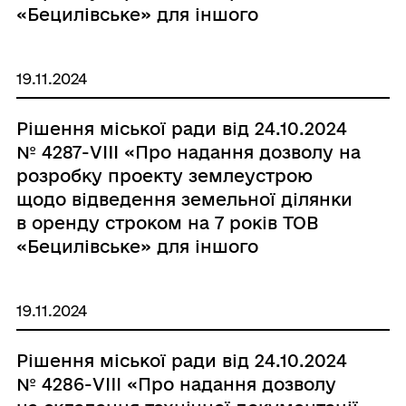
«Бецилівське» для іншого
сільськогосподарського
призначення на території
19.11.2024
Роздільнянської міської
територіальної громади
Рішення міської ради від 24.10.2024
Роздільнянського району Одеської
№ 4287-VIII «Про надання дозволу на
області, за адресою: с. Бецилове,
розробку проекту землеустрою
пров. Шкільний, 3-А»
щодо відведення земельної ділянки
в оренду строком на 7 років ТОВ
«Бецилівське» для іншого
сільськогосподарського
призначення на території
19.11.2024
Роздільнянської міської
територіальної громади
Рішення міської ради від 24.10.2024
Роздільнянського району Одеської
№ 4286-VIII «Про надання дозволу
області, за адресою: с. Бецилове,