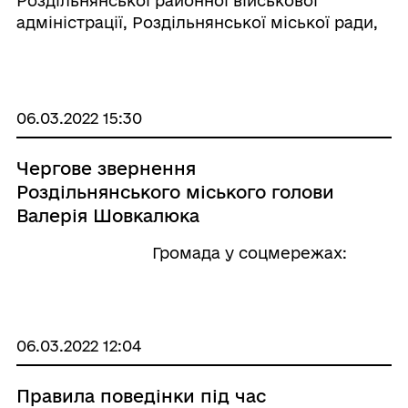
Роздільнянської районної військової
адміністрації, Роздільнянської міської ради,
представники громадськості поклали квіти
та провели урочистий мітинг біля пам'ятника
великого українського поета, прозаїка, дра ...
06.03.2022 15:30
Чергове звернення
Роздільнянського міського голови
Валерія Шовкалюка
⠀⠀⠀⠀⠀⠀⠀⠀⠀⠀⠀⠀ Громада у соцмережах:
06.03.2022 12:04
Правила поведінки під час