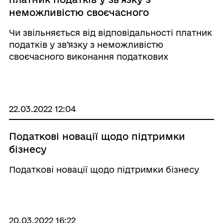
неможливістю своєчасного
виконання податкових обов’язків у
Чи звільняється від відповідальності платник
зв’язку з запровадженням воєнного
податків у зв’язку з неможливістю
стану в Україні?
своєчасного виконання податкових
обов’язків у зв’язку з запровадженням
воєнного стану в Україні? Роздільнянська ДПІ
інформує, що платники податків відпові ...
22.03.2022 12:04
Податкові новації щодо підтримки
бізнесу
Податкові новації щодо підтримки бізнесу
20.03.2022 16:22