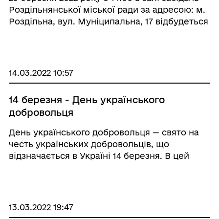
Роздільнянської міської ради за адресою: м.
Роздільна, вул. Муніципальна, 17 відбудеться
пленарне засідання двадцять першої
сесії Роздільнянської міської ради восьмого
скликання Запропоновано розгл ...
14.03.2022 10:57
14 березня - День українського
добровольця
День українського добровольця — свято на
честь українських добровольців, що
відзначається в Україні 14 березня. В цей
день 2014 року перші 500 бійців-
добровольців Самооборони Майдану
прибули на полігон Нові Петрівці для
формування першого добровольч ...
13.03.2022 19:47