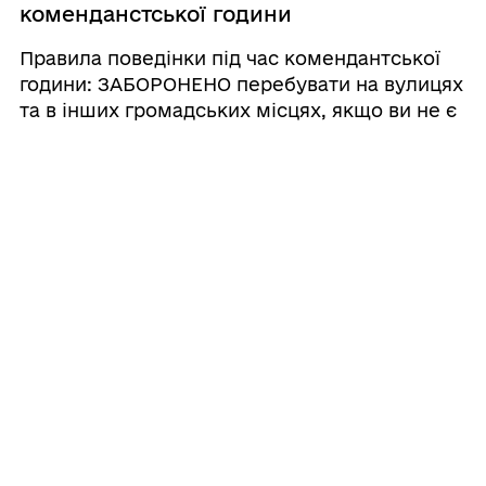
коменданстської години
Правила поведінки під час комендантської
години: ЗАБОРОНЕНО перебувати на вулицях
та в інших громадських місцях, якщо ви не є
працівниками об’єктів критичної
інфраструктури (для цього у вас має бути
спеціальна перепустка) особи, які перебува
...
05.03.2022 11:38
Інформація про контактні телефони
«гарячих ліній» та центрів надання
допомоги евакуйованим особам,
перемішеним особам та біженцям
Регіон Номера телефонів «гарячих ліній» та
центрів падання допомоги Примітка
Вінницька (067) 773-45-38 Волинська ...