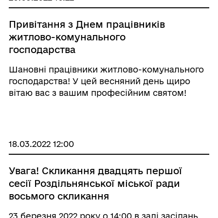
Привітання з Днем працівників
житлово-комунального
господарства
Шановні працівники житлово-комунального
господарства! У цей весняний день щиро
вітаю вас з вашим професійним святом!
Сфера послуг – одна з найважливіших
соціально значущих складових
господарського комплексу нашої громади.
Вдень і вночі, іноді нав ...
18.03.2022 12:00
Увага! Скликання двадцять першої
сесії Роздільнянської міської ради
восьмого скликання
23 березня 2022 року о 14:00 в залі засідань