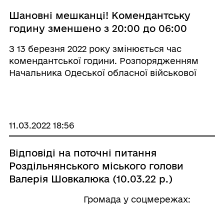
Шановні мешканці! Комендантську
годину зменшено з 20:00 до 06:00
З 13 березня 2022 року змінюється час
комендантської години. Розпорядженням
Начальника Одеської обласної військової
адміністрації Максима Марченка
запроваджено з 13 березня 2022 року на
території Одеси та Одеської області
комендантську годину з 20:00 д ...
11.03.2022 18:56
Відповіді на поточні питання
Роздільнянського міського голови
Валерія Шовкалюка (10.03.22 р.)
⠀⠀⠀⠀⠀⠀⠀⠀⠀⠀⠀⠀ Громада у соцмережах: